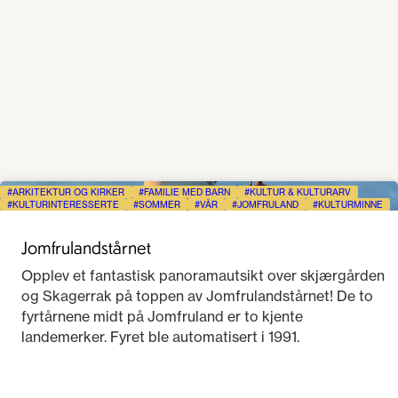
ARKITEKTUR OG KIRKER
FAMILIE MED BARN
KULTUR & KULTURARV
KULTURINTERESSERTE
SOMMER
VÅR
JOMFRULAND
KULTURMINNE
Jomfrulandstårnet
Opplev et fantastisk panoramautsikt over skjærgården
og Skagerrak på toppen av Jomfrulandstårnet! De to
fyrtårnene midt på Jomfruland er to kjente
landemerker. Fyret ble automatisert i 1991.