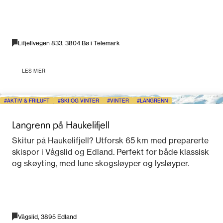
Lifjellvegen 833, 3804 Bø i Telemark
LES MER
AKTIV & FRILUFT
SKI OG VINTER
VINTER
LANGRENN
Langrenn på Haukelifjell
Skitur på Haukelifjell? Utforsk 65 km med preparerte
skispor i Vågslid og Edland. Perfekt for både klassisk
og skøyting, med lune skogsløyper og lysløyper.
Vågslid, 3895 Edland