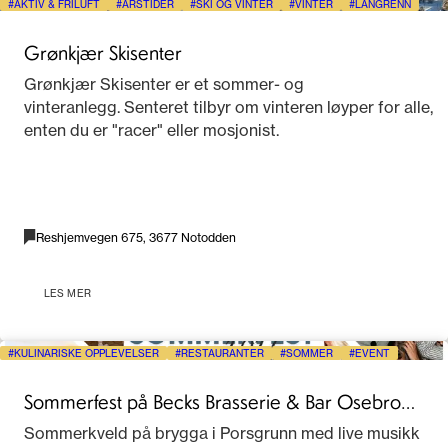
AKTIV & FRILUFT
ÅRSTIDER
SKI OG VINTER
VINTER
LANGRENN
Grønkjær Skisenter
Grønkjær Skisenter er et sommer- og
vinteranlegg. Senteret tilbyr om vinteren løyper for alle,
enten du er "racer" eller mosjonist.
Reshjemvegen 675, 3677 Notodden
LES MER
KULINARISKE OPPLEVELSER
RESTAURANTER
SOMMER
EVENT
Sommerfest på Becks Brasserie & Bar Osebro
2026
Sommerkveld på brygga i Porsgrunn med live musikk