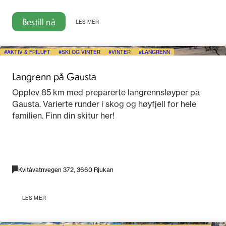
Bestill nå
LES MER
AKTIV & FRILUFT
SKI OG VINTER
VINTER
LANGRENN
Langrenn på Gausta
Opplev 85 km med preparerte langrennsløyper på
Gausta. Varierte runder i skog og høyfjell for hele
familien. Finn din skitur her!
Kvitåvatnvegen 372, 3660 Rjukan
LES MER