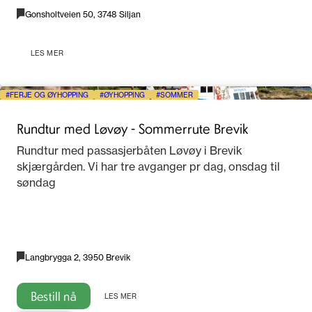
Gonsholtveien 50, 3748 Siljan
LES MER
FERJE OG ØYHOPPING
ØYHOPPING
SOMMER
Rundtur med Løvøy - Sommerrute Brevik
Rundtur med passasjerbåten Løvøy i Brevik
skjærgården. Vi har tre avganger pr dag, onsdag til
søndag
Langbrygga 2, 3950 Brevik
Bestill nå
LES MER