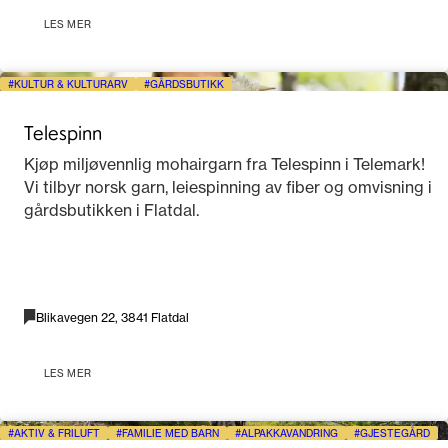
LES MER
KULTUR & KULTURARV
GÅRDSBUTIKK
Telespinn
Kjøp miljøvennlig mohairgarn fra Telespinn i Telemark!
Vi tilbyr norsk garn, leiespinning av fiber og omvisning i
gårdsbutikken i Flatdal.
Blikavegen 22, 3841 Flatdal
LES MER
AKTIV & FRILUFT
FAMILIE MED BARN
ALPAKKAVANDRING
GJESTEGÅRD