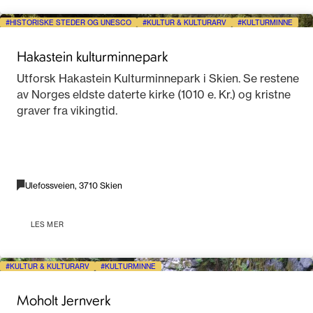
HISTORISKE STEDER OG UNESCO
KULTUR & KULTURARV
KULTURMINNE
Hakastein kulturminnepark
Utforsk Hakastein Kulturminnepark i Skien. Se restene
av Norges eldste daterte kirke (1010 e. Kr.) og kristne
graver fra vikingtid.
Ulefossveien, 3710 Skien
LES MER
KULTUR & KULTURARV
KULTURMINNE
Moholt Jernverk