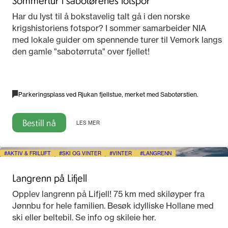
Har du lyst til å bokstavelig talt gå i den norske
krigshistoriens fotspor? I sommer samarbeider NIA
med lokale guider om spennende turer til Vemork langs
den gamle "sabotørruta" over fjellet!
Parkeringsplass ved Rjukan fjellstue, merket med Sabotørstien.
Bestill nå
LES MER
AKTIV & FRILUFT
SKI OG VINTER
VINTER
LANGRENN
Langrenn på Lifjell
Opplev langrenn på Lifjell! 75 km med skiløyper fra
Jønnbu for hele familien. Besøk idylliske Hollane med
ski eller beltebil. Se info og skileie her.