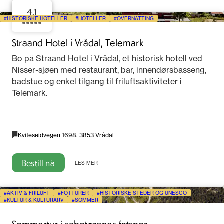
4.1
HISTORISKE HOTELLER
HOTELLER
OVERNATTING
Straand Hotel i Vrådal, Telemark
Bo på Straand Hotel i Vrådal, et historisk hotell ved
Nisser-sjøen med restaurant, bar, innendørsbasseng,
badstue og enkel tilgang til friluftsaktiviteter i
Telemark.
Kviteseidvegen 1698, 3853 Vrådal
Bestill nå
LES MER
AKTIV & FRILUFT
FOTTURER
HISTORISKE STEDER OG UNESCO
KULTUR & KULTURARV
SOMMER
Sommertur i sabotørenes fotspor