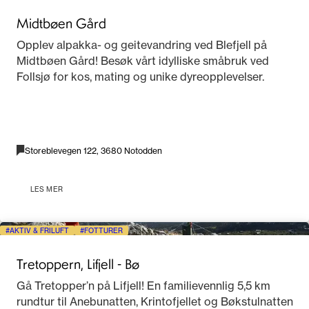
Midtbøen Gård
Opplev alpakka- og geitevandring ved Blefjell på
Midtbøen Gård! Besøk vårt idylliske småbruk ved
Follsjø for kos, mating og unike dyreopplevelser.
Storeblevegen 122, 3680 Notodden
LES MER
AKTIV & FRILUFT
FOTTURER
Tretoppern, Lifjell - Bø
Gå Tretopper’n på Lifjell! En familievennlig 5,5 km
rundtur til Anebunatten, Krintofjellet og Bøkstulnatten