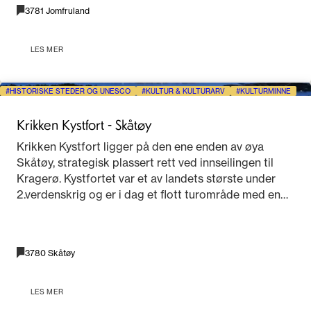
3781 Jomfruland
LES MER
HISTORISKE STEDER OG UNESCO
KULTUR & KULTURARV
KULTURMINNE
Krikken Kystfort - Skåtøy
Krikken Kystfort ligger på den ene enden av øya
Skåtøy, strategisk plassert rett ved innseilingen til
Kragerø. Kystfortet var et av landets største under
2.verdenskrig og er i dag et flott turområde med en
fantastisk utsikt – fra Portør i vest til Jomfruland i øst.
3780 Skåtøy
LES MER