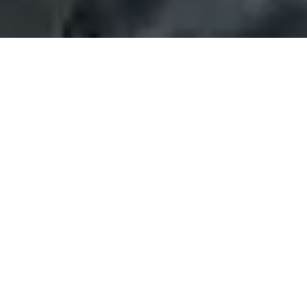
Opplev fossefall, dype
juv og utsikt som tar
pusten fra deg. Her
AKTIV & FRILUFT
finner du Telemarks
mest spektakulære
Falkeriset,
natur – klar for å
utforskes.
t, badeplasser og kysthistorie langs
Gå Sherpa-tr
stigning og s