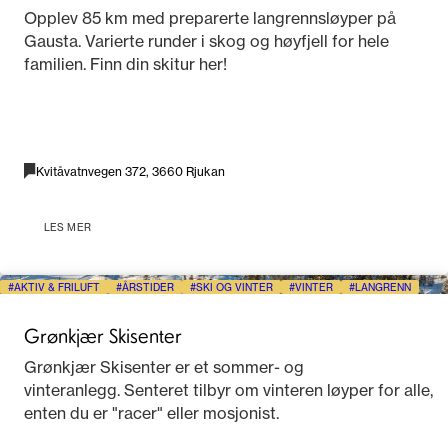
Opplev 85 km med preparerte langrennsløyper på
Gausta. Varierte runder i skog og høyfjell for hele
familien. Finn din skitur her!
Kvitåvatnvegen 372, 3660 Rjukan
LES MER
AKTIV & FRILUFT
ÅRSTIDER
SKI OG VINTER
VINTER
LANGRENN
Grønkjær Skisenter
Grønkjær Skisenter er et sommer- og
vinteranlegg. Senteret tilbyr om vinteren løyper for alle,
enten du er "racer" eller mosjonist.