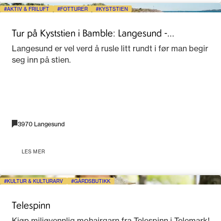
AKTIV & FRILUFT
FOTTURER
KYSTSTIEN
Tur på Kyststien i Bamble: Langesund -
Rognstranda
Langesund er vel verd å rusle litt rundt i før man begir
seg inn på stien.
3970 Langesund
LES MER
KULTUR & KULTURARV
GÅRDSBUTIKK
Telespinn
Kjøp miljøvennlig mohairgarn fra Telespinn i Telemark!