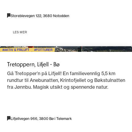
Storeblevegen 122, 3680 Notodden
LES MER
AKTIV & FRILUFT
FOTTURER
Tretoppern, Lifjell - Bø
Gå Tretopper’n på Lifjell! En familievennlig 5,5 km
rundtur til Anebunatten, Krintofjellet og Bøkstulnatten
fra Jønnbu. Magisk utsikt og spennende natur.
Lifjellvegen 966, 3800 Bø i Telemark