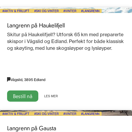
AKTIV & FRILUFT
SKI OG VINTER
VINTER
LANGRENN
Langrenn på Haukelifjell
Skitur på Haukelifjell? Utforsk 65 km med preparerte
skispor i Vågslid og Edland. Perfekt for både klassisk
og skøyting, med lune skogsløyper og lysløyper.
Vågslid, 3895 Edland
Bestill nå
LES MER
AKTIV & FRILUFT
SKI OG VINTER
VINTER
LANGRENN
Langrenn på Gausta