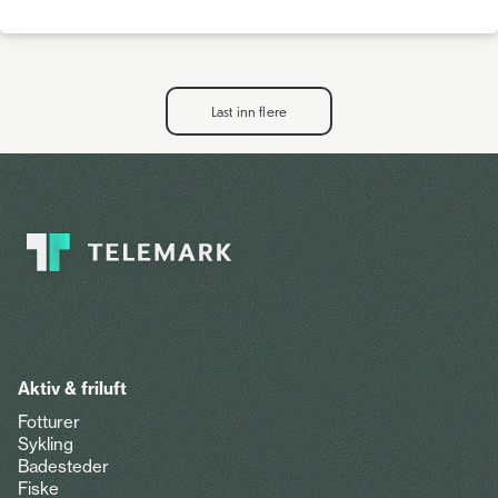
Last inn flere
Aktiv & friluft
Fotturer
Sykling
Badesteder
Fiske