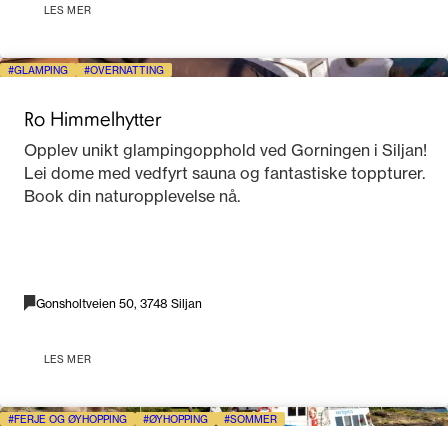
LES MER
GLAMPING
OVERNATTING
Ro Himmelhytter
Opplev unikt glampingopphold ved Gorningen i Siljan!
Lei dome med vedfyrt sauna og fantastiske toppturer.
Book din naturopplevelse nå.
Gonsholtveien 50, 3748 Siljan
LES MER
FERJE OG ØYHOPPING
ØYHOPPING
SOMMER