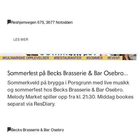
Reshjemvegen 675, 3677 Notodden
LES MER
KULINARISKE OPPLEVELSER
RESTAURANTER
SOMMER
EVENT
Sommerfest på Becks Brasserie & Bar Osebro
2026
Sommerkveld på brygga i Porsgrunn med live musikk
og sommerfest hos Becks Brasserie & Bar Osebro.
Melody Market spiller opp fra kl. 21:30. Middag bookes
separat via ResDiary.
Becks Brasserie & Bar Osebro