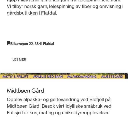
Vi tilbyr norsk garn, leiespinning av fiber og omvisning i
gårdsbutikken i Flatdal.
Blikavegen 22, 3841 Flatdal
LES MER
AKTIV & FRILUFT
FAMILIE MED BARN
ALPAKKAVANDRING
GJESTEGÅRD
Midtbøen Gård
Opplev alpakka- og geitevandring ved Blefjell på
Midtbøen Gård! Besøk vårt idylliske småbruk ved
Follsjø for kos, mating og unike dyreopplevelser.