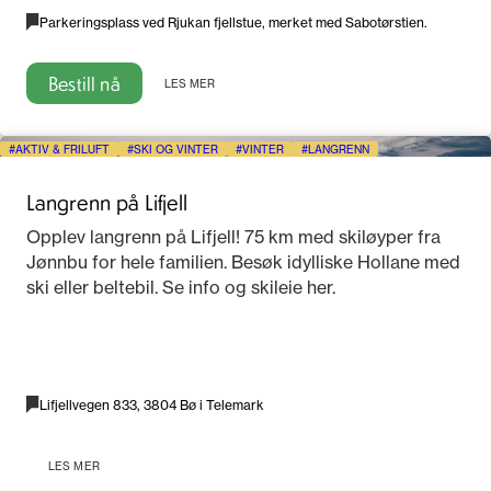
Parkeringsplass ved Rjukan fjellstue, merket med Sabotørstien.
Bestill nå
LES MER
AKTIV & FRILUFT
SKI OG VINTER
VINTER
LANGRENN
Langrenn på Lifjell
Opplev langrenn på Lifjell! 75 km med skiløyper fra
Jønnbu for hele familien. Besøk idylliske Hollane med
ski eller beltebil. Se info og skileie her.
Lifjellvegen 833, 3804 Bø i Telemark
LES MER