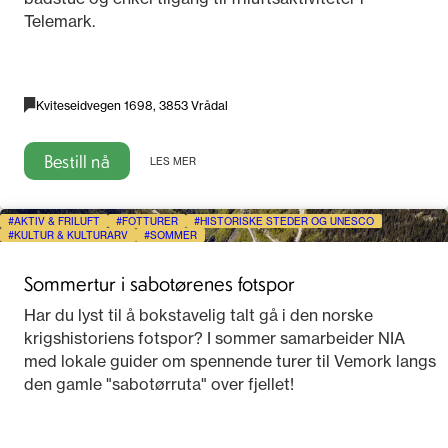
Telemark.
Kviteseidvegen 1698, 3853 Vrådal
Bestill nå
LES MER
AKTIV & FRILUFT
FOTTURER
HISTORISKE STEDER OG UNESCO
KULTUR & KULTURARV
SOMMER
Sommertur i sabotørenes fotspor
Har du lyst til å bokstavelig talt gå i den norske
krigshistoriens fotspor? I sommer samarbeider NIA
med lokale guider om spennende turer til Vemork langs
den gamle "sabotørruta" over fjellet!