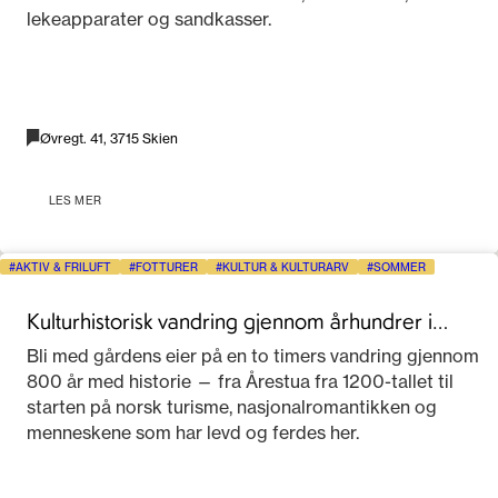
lekeapparater og sandkasser.
Øvregt. 41, 3715 Skien
LES MER
AKTIV & FRILUFT
FOTTURER
KULTUR & KULTURARV
SOMMER
Kulturhistorisk vandring gjennom århundrer i
Telemark
Bli med gårdens eier på en to timers vandring gjennom
800 år med historie — fra Årestua fra 1200-tallet til
starten på norsk turisme, nasjonalromantikken og
menneskene som har levd og ferdes her.