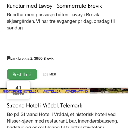
Rundtur med Løvøy - Sommerrute Brevik
Rundtur med passasjerbåten Løvøy i Brevik
skjærgården. Vi har tre avganger pr dag, onsdag til
søndag
Langbrygga 2, 3950 Brevik
Bestill nå
LES MER
4.1
HISTORISKE HOTELLER
HOTELLER
OVERNATTING
Straand Hotel i Vrådal, Telemark
Bo på Straand Hotel i Vrådal, et historisk hotell ved
Nisser-sjøen med restaurant, bar, innendørsbasseng,
badstue og enkel tilgang til friluftsaktiviteter i