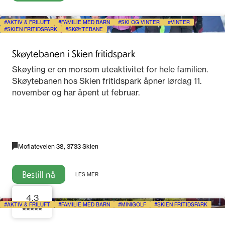
AKTIV & FRILUFT
FAMILIE MED BARN
SKI OG VINTER
VINTER
SKIEN FRITIDSPARK
SKØYTEBANE
Skøytebanen i Skien fritidspark
Skøyting er en morsom uteaktivitet for hele familien.
Skøytebanen hos Skien fritidspark åpner lørdag 11.
november og har åpent ut februar.
Moflateveien 38, 3733 Skien
Bestill nå
LES MER
4.3
AKTIV & FRILUFT
FAMILIE MED BARN
MINIGOLF
SKIEN FRITIDSPARK