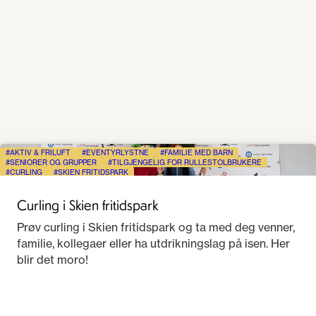
AKTIV & FRILUFT
EVENTYRLYSTNE
FAMILIE MED BARN
SENIORER OG GRUPPER
TILGJENGELIG FOR RULLESTOLBRUKERE
CURLING
SKIEN FRITIDSPARK
Curling i Skien fritidspark
Prøv curling i Skien fritidspark og ta med deg venner,
familie, kollegaer eller ha utdrikningslag på isen. Her
blir det moro!