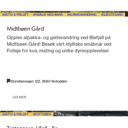
AKTIV & FRILUFT
FAMILIE MED BARN
ALPAKKAVANDRING
GJESTEGÅRD
Midtbøen Gård
Opplev alpakka- og geitevandring ved Blefjell på
Midtbøen Gård! Besøk vårt idylliske småbruk ved
Follsjø for kos, mating og unike dyreopplevelser.
Storeblevegen 122, 3680 Notodden
LES MER
AKTIV & FRILUFT
FOTTURER
Tretoppern, Lifjell - Bø