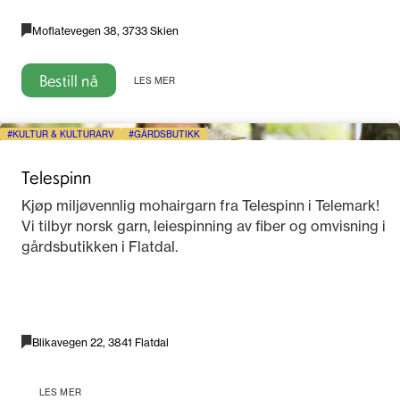
Moflatevegen 38, 3733 Skien
Bestill nå
LES MER
KULTUR & KULTURARV
GÅRDSBUTIKK
Telespinn
Kjøp miljøvennlig mohairgarn fra Telespinn i Telemark!
Vi tilbyr norsk garn, leiespinning av fiber og omvisning i
gårdsbutikken i Flatdal.
Blikavegen 22, 3841 Flatdal
LES MER