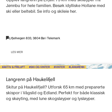
Jønnbu for hele familien. Besøk idylliske Hollane med
ski eller beltebil. Se info og skileie her.
Lifjellvegen 833, 3804 Bø i Telemark
LES MER
AKTIV & FRILUFT
SKI OG VINTER
VINTER
LANGRENN
Langrenn på Haukelifjell
Skitur på Haukelifjell? Utforsk 65 km med preparerte
skispor i Vågslid og Edland. Perfekt for både klassisk
og skøyting, med lune skogsløyper og lysløyper.