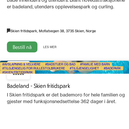
er badeland, utendørs opplevelsespark og curling.
Skien fritidspark, Moflatvegen 38, 3735 Skien, Norge
Bestill nå
LES MER
AVSLAPNING & VELVÆRE
BADSTUER OG BAD
FAMILIE MED BARN
4.3
TILGJENGELIG FOR RULLESTOLBRUKERE
TILGJENGELIGHET
BADEPARK
SKIEN FRITIDSPARK
Badeland - Skien fritidspark
I Skien fritidspark er det bademoro for hele familien og
gjester med funksjonsnedsettelse 362 dager i året.