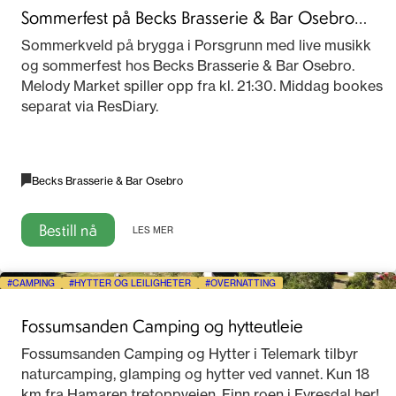
Sommerfest på Becks Brasserie & Bar Osebro
2026
Sommerkveld på brygga i Porsgrunn med live musikk
og sommerfest hos Becks Brasserie & Bar Osebro.
Melody Market spiller opp fra kl. 21:30. Middag bookes
separat via ResDiary.
Becks Brasserie & Bar Osebro
Bestill nå
LES MER
CAMPING
HYTTER OG LEILIGHETER
OVERNATTING
Fossumsanden Camping og hytteutleie
Fossumsanden Camping og Hytter i Telemark tilbyr
naturcamping, glamping og hytter ved vannet. Kun 18
km fra Hamaren tretoppveien. Finn roen i Fyresdal her!