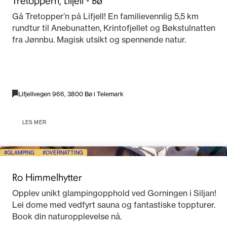
Gå Tretopper’n på Lifjell! En familievennlig 5,5 km
rundtur til Anebunatten, Krintofjellet og Bøkstulnatten
fra Jønnbu. Magisk utsikt og spennende natur.
Lifjellvegen 966, 3800 Bø i Telemark
LES MER
GLAMPING
OVERNATTING
Ro Himmelhytter
Opplev unikt glampingopphold ved Gorningen i Siljan!
Lei dome med vedfyrt sauna og fantastiske toppturer.
Book din naturopplevelse nå.