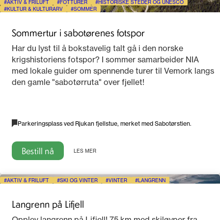
AKTIV & FRILUFT
FOTTURER
HISTORISKE STEDER OG UNESCO
KULTUR & KULTURARV
SOMMER
Sommertur i sabotørenes fotspor
Har du lyst til å bokstavelig talt gå i den norske
krigshistoriens fotspor? I sommer samarbeider NIA
med lokale guider om spennende turer til Vemork langs
den gamle "sabotørruta" over fjellet!
Parkeringsplass ved Rjukan fjellstue, merket med Sabotørstien.
Bestill nå
LES MER
AKTIV & FRILUFT
SKI OG VINTER
VINTER
LANGRENN
Langrenn på Lifjell
Opplev langrenn på Lifjell! 75 km med skiløyper fra