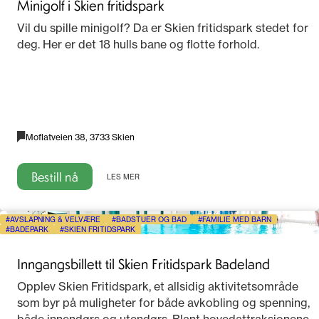
Minigolf i Skien fritidspark
Vil du spille minigolf? Da er Skien fritidspark stedet for
deg. Her er det 18 hulls bane og flotte forhold.
Moflatveien 38, 3733 Skien
Bestill nå
LES MER
AVSLAPNING & VELVÆRE
BADSTUER OG BAD
FAMILIE MED BARN
BADEPARK
SKIEN FRITIDSPARK
Inngangsbillett til Skien Fritidspark Badeland
Opplev Skien Fritidspark, et allsidig aktivitetsområde
som byr på muligheter for både avkobling og spenning,
både innendørs og utendørs. Blant hovedattraksjonene