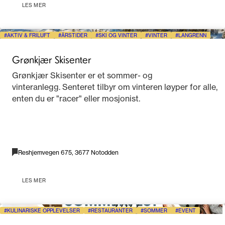
LES MER
AKTIV & FRILUFT
ÅRSTIDER
SKI OG VINTER
VINTER
LANGRENN
Grønkjær Skisenter
Grønkjær Skisenter er et sommer- og
vinteranlegg. Senteret tilbyr om vinteren løyper for alle,
enten du er "racer" eller mosjonist.
Reshjemvegen 675, 3677 Notodden
LES MER
KULINARISKE OPPLEVELSER
RESTAURANTER
SOMMER
EVENT