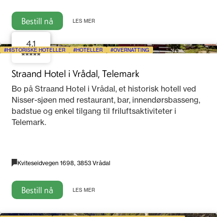
Bestill nå
LES MER
4.1
HISTORISKE HOTELLER
HOTELLER
OVERNATTING
Straand Hotel i Vrådal, Telemark
Bo på Straand Hotel i Vrådal, et historisk hotell ved
Nisser-sjøen med restaurant, bar, innendørsbasseng,
badstue og enkel tilgang til friluftsaktiviteter i
Telemark.
Kviteseidvegen 1698, 3853 Vrådal
Bestill nå
LES MER