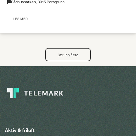
Rådhusparken, 3915 Porsgrunn
LES MER
Last inn flere
Aktiv & friluft