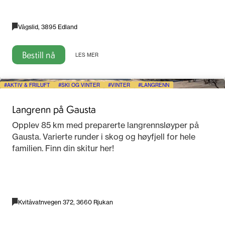
Vågslid, 3895 Edland
Bestill nå
LES MER
AKTIV & FRILUFT
SKI OG VINTER
VINTER
LANGRENN
Langrenn på Gausta
Opplev 85 km med preparerte langrennsløyper på
Gausta. Varierte runder i skog og høyfjell for hele
familien. Finn din skitur her!
Kvitåvatnvegen 372, 3660 Rjukan