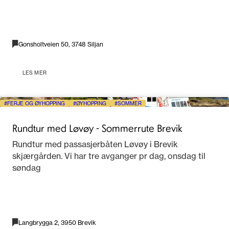
Gonsholtveien 50, 3748 Siljan
LES MER
FERJE OG ØYHOPPING
ØYHOPPING
SOMMER
Rundtur med Løvøy - Sommerrute Brevik
Rundtur med passasjerbåten Løvøy i Brevik
skjærgården. Vi har tre avganger pr dag, onsdag til
søndag
Langbrygga 2, 3950 Brevik