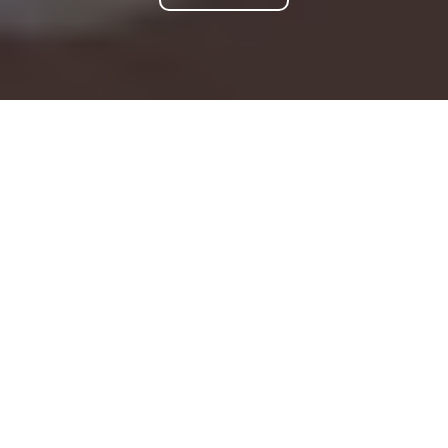
Om
Med krystallklar røyst og ei utstråling som treff midt i
hjartet, har Ingebjørg Bratland med rette vorte omtala
som ein nasjonalskatt. Vinje-bygdingen er evig knytt til
udøyelege låtar som «Jul i Svingen» og «Fordi eg elskar
deg», men også låtar som«Ingen som du» og «Di