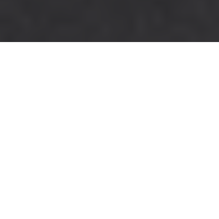
Om
NOR-WAY Bussekspress er en av Norges ledende
ekspressbusskjede med 14 ruter som dekker store
deler av Sør-Norge. Rutenettet driftes av 9 ulike
busselskap, inkludert Telemark Bilruter, og som kjører
følgende ruter til og fra Telemark :