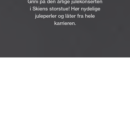
Grini på den årlige julekonserten
i Skiens storstue! Hør nydelige
juleperler og låter fra hele
karrieren.
Om
Paal Flaata er igjen klar for sin årlige julekonsert i