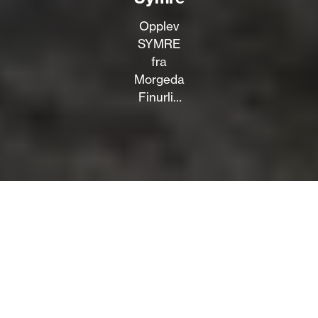
Opplev
SYMRE
fra
Morgedal!
Finurlig
og leken
musikk
med
tekster
på
dialekt,
jazz-
pop-
vibber
og et
knallsterkt
lag