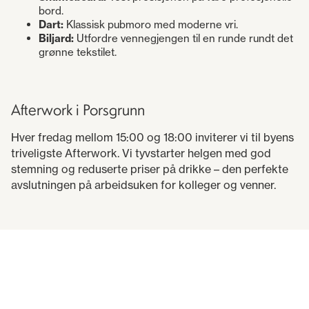
bord.
Dart:
Klassisk pubmoro med moderne vri.
Biljard:
Utfordre vennegjengen til en runde rundt det
grønne tekstilet.
Afterwork i Porsgrunn
Hver fredag mellom 15:00 og 18:00 inviterer vi til byens
triveligste Afterwork. Vi tyvstarter helgen med god
stemning og reduserte priser på drikke – den perfekte
avslutningen på arbeidsuken for kolleger og venner.
Åpningstider
Onsdag: 18:00 – 23:00
Torsdag: 18:00 – 23:00
Fredag: 15:00 – 02:30 (Afterwork fra kl. 15)