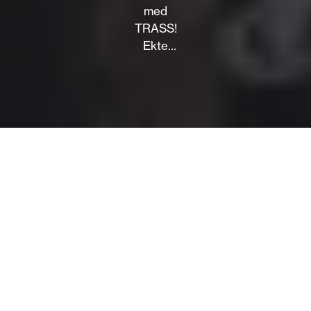
med
TRASS!
Ekte
trøkk og
spilleglede
med låter
kjent fra
NRK
Radio
Super. En
konsertopplevelse
for både
små og
store.
Velkommen!
Om
Barnerock med trøkk, kvalitet og publikum tett på
TRASS er et barnerockband med over 3 års erfaring fra