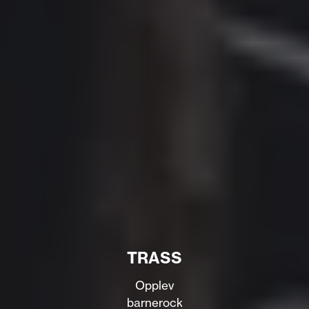
TRASS
Opplev
barnerock