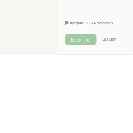
Storgata 1, 3674 Notodden
Bestill nå
LES MER
4.9
Relatert
OVERNATTING
OVERNATTING NÆR NATUREN