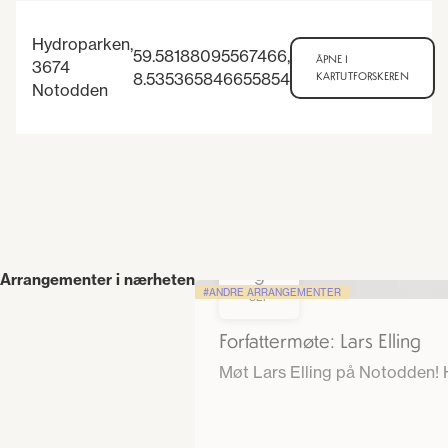
Hydroparken,
59.58188095567466
,
ÅPNE I
3674
8.535365846655854
KARTUTFORSKEREN
Notodden
9
Arrangementer i nærheten
ANDRE ARRANGEMENTER
SEP
Forfattermøte: Lars Elling
Møt Lars Elling på Notodden! H