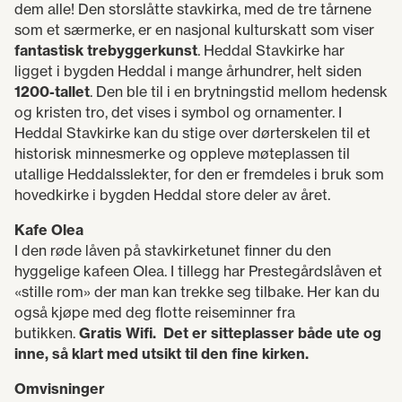
dem alle! Den storslåtte stavkirka, med de tre tårnene
som et særmerke, er en nasjonal kulturskatt som viser
fantastisk trebyggerkunst
. Heddal Stavkirke har
ligget i bygden Heddal i mange århundrer, helt siden
1200-tallet
. Den ble til i en brytningstid mellom hedensk
og kristen tro, det vises i symbol og ornamenter. I
Heddal Stavkirke kan du stige over dørterskelen til et
historisk minnesmerke og oppleve møteplassen til
utallige Heddalsslekter, for den er fremdeles i bruk som
hovedkirke i bygden Heddal store deler av året.
Kafe Olea
I den røde låven på stavkirketunet finner du den
hyggelige kafeen Olea. I tillegg har Prestegårdslåven et
«stille rom» der man kan trekke seg tilbake. Her kan du
også kjøpe med deg flotte reiseminner fra
butikken.
Gratis Wifi.
Det er sitteplasser både ute og
inne, så klart med utsikt til den fine kirken.
Omvisninger