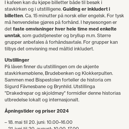
I kafeen kan du kjøpe billetter både til besøk i
stavkirken og i utstilligene.
Guiding er inkludert i
billetten
. Ca. 15 minutter på norsk eller engelsk. For tysk
må henvendelse gjøres på forhånd. I høysesongen er
det
faste omvisninger hver hele time med enkelte
unntak
, som gudstjenester og bryllup m.m. Større
grupper anbefales å forhåndsavtale. For grupper kan
tilbys det omvisning med måltid inkludert.
U
tstillinger
På låven finner du utstillingen om de ukjente
stavkirkemøblene, Brudebenken og Klokkerpulten.
Sammen med Bispestolen forteller de historia om
Sigurd Fåvnesbane og Brynhild. Utstillinga
"Drakedrepar og skjoldmøy" formidler denne historias
utbredelse lokalt og internasjonalt.
Åpningstider og priser 2024
– 18. mai til 20. juni: 10.00–16.00
– 21. juni til 20. august: 10.00–17.00