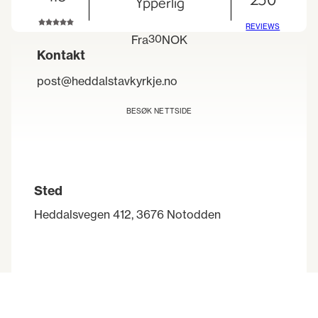
Ypperlig
REVIEWS
30
Fra
NOK
Kontakt
post@heddalstavkyrkje.no
BESØK NETTSIDE
Sted
Heddalsvegen 412, 3676 Notodden
Praktisk informasjon
Kirka kan være stengt i korte perioder lørdager