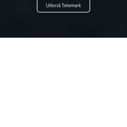
Utforsk Telemark
Skreddersy etter dine preferanser
Fortell oss om dine interesser og preferanser så vi kan
skreddersy inspirasjon for deg
Familie
Natur
Kultur