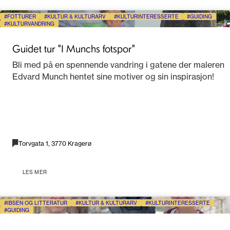
FOTTURER
KULTUR & KULTURARV
KULTURINTERESSERTE
GUIDING
KULTURVANDRING
Guidet tur "I Munchs fotspor"
Bli med på en spennende vandring i gatene der maleren
Edvard Munch hentet sine motiver og sin inspirasjon!
Torvgata 1, 3770 Kragerø
LES MER
IBSEN OG LITTERATUR
KULTUR & KULTURARV
KULTURINTERESSERTE
GUIDING