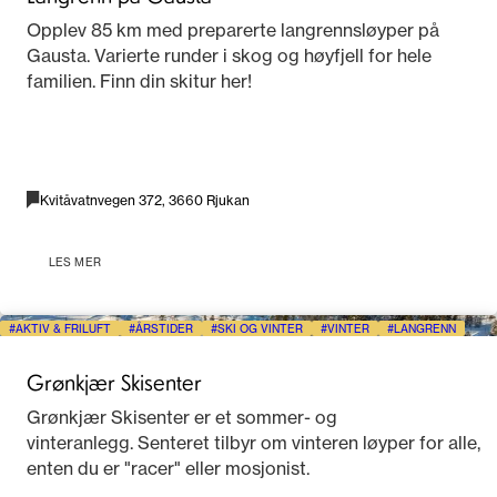
Opplev 85 km med preparerte langrennsløyper på
Gausta. Varierte runder i skog og høyfjell for hele
familien. Finn din skitur her!
Kvitåvatnvegen 372, 3660 Rjukan
LES MER
AKTIV & FRILUFT
ÅRSTIDER
SKI OG VINTER
VINTER
LANGRENN
Grønkjær Skisenter
Grønkjær Skisenter er et sommer- og
vinteranlegg. Senteret tilbyr om vinteren løyper for alle,
enten du er "racer" eller mosjonist.