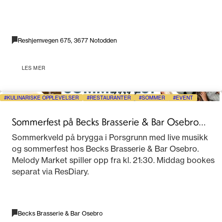
Reshjemvegen 675, 3677 Notodden
LES MER
KULINARISKE OPPLEVELSER
RESTAURANTER
SOMMER
EVENT
Sommerfest på Becks Brasserie & Bar Osebro
2026
Sommerkveld på brygga i Porsgrunn med live musikk
og sommerfest hos Becks Brasserie & Bar Osebro.
Melody Market spiller opp fra kl. 21:30. Middag bookes
separat via ResDiary.
Becks Brasserie & Bar Osebro