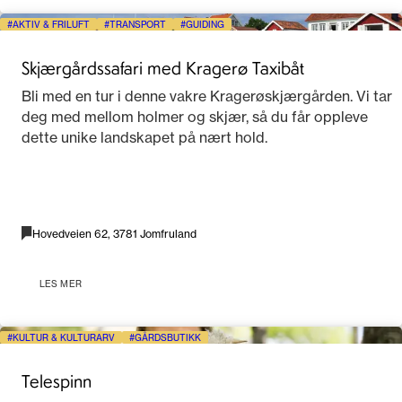
AKTIV & FRILUFT
TRANSPORT
GUIDING
Skjærgårdssafari med Kragerø Taxibåt
Bli med en tur i denne vakre Kragerøskjærgården. Vi tar
deg med mellom holmer og skjær, så du får oppleve
dette unike landskapet på nært hold.
Hovedveien 62, 3781 Jomfruland
LES MER
KULTUR & KULTURARV
GÅRDSBUTIKK
Telespinn