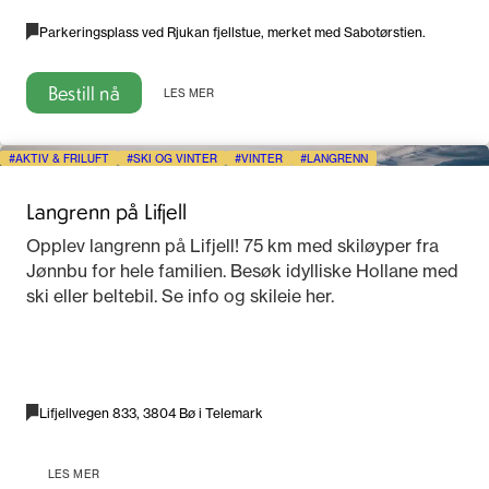
Parkeringsplass ved Rjukan fjellstue, merket med Sabotørstien.
Bestill nå
LES MER
AKTIV & FRILUFT
SKI OG VINTER
VINTER
LANGRENN
Langrenn på Lifjell
Opplev langrenn på Lifjell! 75 km med skiløyper fra
Jønnbu for hele familien. Besøk idylliske Hollane med
ski eller beltebil. Se info og skileie her.
Lifjellvegen 833, 3804 Bø i Telemark
LES MER