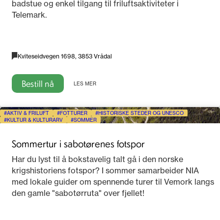
badstue og enkel tilgang til friluftsaktiviteter i
Telemark.
Kviteseidvegen 1698, 3853 Vrådal
Bestill nå
LES MER
AKTIV & FRILUFT
FOTTURER
HISTORISKE STEDER OG UNESCO
KULTUR & KULTURARV
SOMMER
Sommertur i sabotørenes fotspor
Har du lyst til å bokstavelig talt gå i den norske
krigshistoriens fotspor? I sommer samarbeider NIA
med lokale guider om spennende turer til Vemork langs
den gamle "sabotørruta" over fjellet!