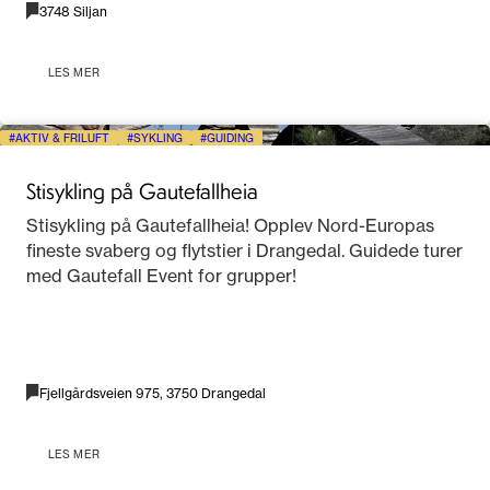
3748 Siljan
LES MER
AKTIV & FRILUFT
SYKLING
GUIDING
Stisykling på Gautefallheia
Stisykling på Gautefallheia! Opplev Nord-Europas
fineste svaberg og flytstier i Drangedal. Guidede turer
med Gautefall Event for grupper!
Fjellgårdsveien 975, 3750 Drangedal
LES MER