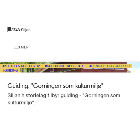
3748 Siljan
LES MER
KULTUR & KULTURARV
KULTURINTERESSERTE
SENIORER OG GRUPPER
GUIDING
Guiding: "Gorningen som kulturmiljø"
Siljan historielag tilbyr guiding - "Gorningen som
kulturmiljø".