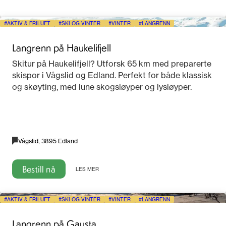
AKTIV & FRILUFT
SKI OG VINTER
VINTER
LANGRENN
Langrenn på Haukelifjell
Skitur på Haukelifjell? Utforsk 65 km med preparerte
skispor i Vågslid og Edland. Perfekt for både klassisk
og skøyting, med lune skogsløyper og lysløyper.
Vågslid, 3895 Edland
Bestill nå
LES MER
AKTIV & FRILUFT
SKI OG VINTER
VINTER
LANGRENN
Langrenn på Gausta