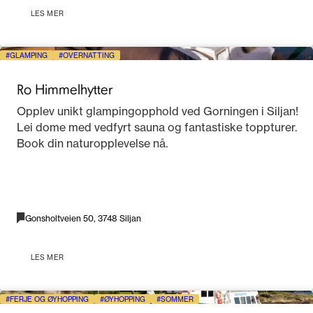
LES MER
GLAMPING
OVERNATTING
Ro Himmelhytter
Opplev unikt glampingopphold ved Gorningen i Siljan!
Lei dome med vedfyrt sauna og fantastiske toppturer.
Book din naturopplevelse nå.
Gonsholtveien 50, 3748 Siljan
LES MER
FERJE OG ØYHOPPING
ØYHOPPING
SOMMER