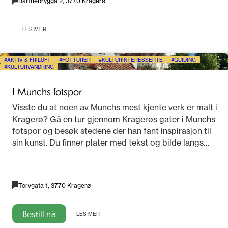
Barthebrygga 2, 3770 Kragerø
LES MER
AKTIV & FRILUFT
FOTTURER
KULTURINTERESSERTE
GUIDING
KULTURVANDRING
I Munchs fotspor
Visste du at noen av Munchs mest kjente verk er malt i
Kragerø? Gå en tur gjennom Kragerøs gater i Munchs
fotspor og besøk stedene der han fant inspirasjon til
sin kunst. Du finner plater med tekst og bilde langs
ruten.
Torvgata 1, 3770 Kragerø
Bestill nå
LES MER