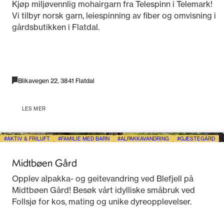
Kjøp miljøvennlig mohairgarn fra Telespinn i Telemark!
Vi tilbyr norsk garn, leiespinning av fiber og omvisning i
gårdsbutikken i Flatdal.
Blikavegen 22, 3841 Flatdal
LES MER
AKTIV & FRILUFT
FAMILIE MED BARN
ALPAKKAVANDRING
GJESTEGÅRD
Midtbøen Gård
Opplev alpakka- og geitevandring ved Blefjell på
Midtbøen Gård! Besøk vårt idylliske småbruk ved
Follsjø for kos, mating og unike dyreopplevelser.