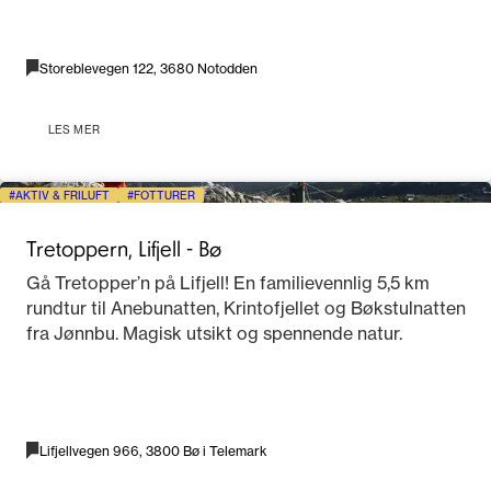
Storeblevegen 122, 3680 Notodden
LES MER
AKTIV & FRILUFT
FOTTURER
Tretoppern, Lifjell - Bø
Gå Tretopper’n på Lifjell! En familievennlig 5,5 km
rundtur til Anebunatten, Krintofjellet og Bøkstulnatten
fra Jønnbu. Magisk utsikt og spennende natur.
Lifjellvegen 966, 3800 Bø i Telemark