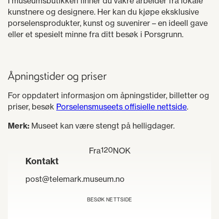
I museumsbutikken finner du vakre arbeider fra lokale
kunstnere og designere. Her kan du kjøpe eksklusive
porselensprodukter, kunst og suvenirer – en ideell gave
eller et spesielt minne fra ditt besøk i Porsgrunn.
Åpningstider og priser
For oppdatert informasjon om åpningstider, billetter og
priser, besøk
Porselensmuseets offisielle nettside
.
Merk:
Museet kan være stengt på helligdager.
120
Fra
NOK
Kontakt
post@telemark.museum.no
BESØK NETTSIDE