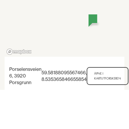
Porselensveien
59.58188095567466
,
ÅPNE I
6, 3920
8.535365846655854
KARTUTFORSKEREN
Porsgrunn