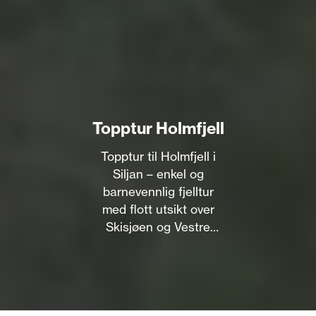
Topptur Holmfjell
Topptur til Holmfjell i
Siljan – enkel og
barnevennlig fjelltur
med flott utsikt over
Skisjøen og Vestre
Vealøs. Perfekt
søndagstur fra Skien.