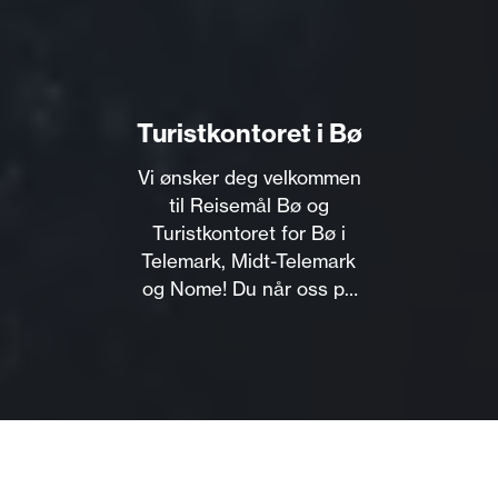
Turistkontoret i Bø
Vi ønsker deg velkommen
til Reisemål Bø og
Turistkontoret for Bø i
Telemark, Midt-Telemark
og Nome! Du når oss på
tlf og mail hele året. I
sommersesongen holder
vi til i 2. etg på Bø Bok og
Papir, Bygdas
Litteraturhus, i Bø
sentrum.