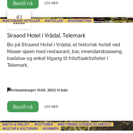
Bestill nå
LES MER
4.1
HISTORISKE HOTELLER
HOTELLER
OVERNATTING
Straand Hotel i Vrådal, Telemark
Bo på Straand Hotel i Vrådal, et historisk hotell ved
Nisser-sjøen med restaurant, bar, innendørsbasseng,
badstue og enkel tilgang til friluftsaktiviteter i
Telemark.
Kviteseidvegen 1698, 3853 Vrådal
Bestill nå
LES MER
AKTIV & FRILUFT
FOTTURER
HISTORISKE STEDER OG UNESCO
KULTUR & KULTURARV
SOMMER