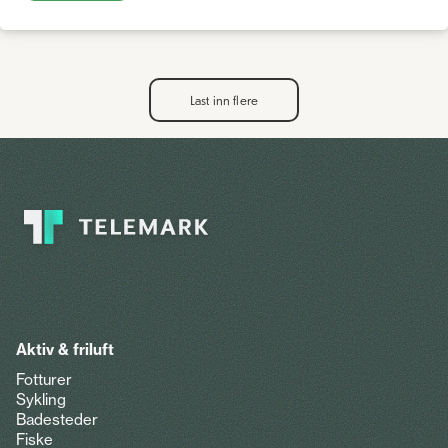
Last inn flere
Aktiv & friluft
Fotturer
Sykling
Badesteder
Fiske