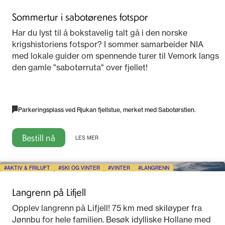
Sommertur i sabotørenes fotspor
Har du lyst til å bokstavelig talt gå i den norske
krigshistoriens fotspor? I sommer samarbeider NIA
med lokale guider om spennende turer til Vemork langs
den gamle "sabotørruta" over fjellet!
Parkeringsplass ved Rjukan fjellstue, merket med Sabotørstien.
Bestill nå
LES MER
AKTIV & FRILUFT
SKI OG VINTER
VINTER
LANGRENN
Langrenn på Lifjell
Opplev langrenn på Lifjell! 75 km med skiløyper fra
Jønnbu for hele familien. Besøk idylliske Hollane med