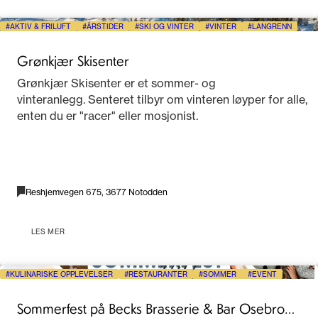
AKTIV & FRILUFT
ÅRSTIDER
SKI OG VINTER
VINTER
LANGRENN
Grønkjær Skisenter
Grønkjær Skisenter er et sommer- og
vinteranlegg. Senteret tilbyr om vinteren løyper for alle,
enten du er "racer" eller mosjonist.
Reshjemvegen 675, 3677 Notodden
LES MER
KULINARISKE OPPLEVELSER
RESTAURANTER
SOMMER
EVENT
Sommerfest på Becks Brasserie & Bar Osebro