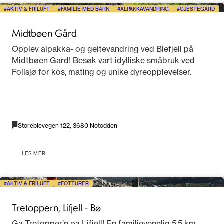
AKTIV & FRILUFT
FAMILIE MED BARN
ALPAKKAVANDRING
GJESTEGÅRD
Midtbøen Gård
Opplev alpakka- og geitevandring ved Blefjell på
Midtbøen Gård! Besøk vårt idylliske småbruk ved
Follsjø for kos, mating og unike dyreopplevelser.
Storeblevegen 122, 3680 Notodden
LES MER
AKTIV & FRILUFT
FOTTURER
Tretoppern, Lifjell - Bø
Gå Tretopper’n på Lifjell! En familievennlig 5,5 km