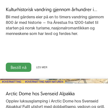
Kulturhistorisk vandring gjennom århundrer i
Telemark
Bli med gårdens eier på en to timers vandring gjennom
800 år med historie — fra Årestua fra 1200-tallet til
starten på norsk turisme, nasjonalromantikken og
menneskene som har levd og ferdes her.
Bestill nå
LES MER
OVERNATTING
OVERNATTING NÆR NATUREN
Arctic Dome hos Svenseid Alpakka
Opplev luksusglamping i Arctic Dome hos Svenseid
Alpakka! Fullt utstyrt med dobbeltseng, vedovn og grill.