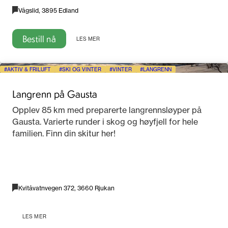
Vågslid, 3895 Edland
Bestill nå
LES MER
AKTIV & FRILUFT
SKI OG VINTER
VINTER
LANGRENN
Langrenn på Gausta
Opplev 85 km med preparerte langrennsløyper på
Gausta. Varierte runder i skog og høyfjell for hele
familien. Finn din skitur her!
Kvitåvatnvegen 372, 3660 Rjukan
LES MER