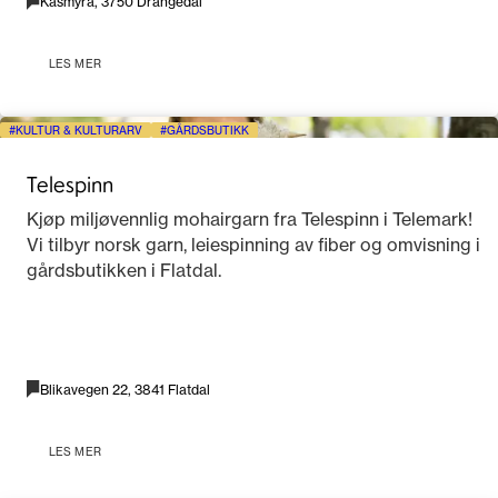
Kåsmyra, 3750 Drangedal
LES MER
KULTUR & KULTURARV
GÅRDSBUTIKK
Telespinn
Kjøp miljøvennlig mohairgarn fra Telespinn i Telemark!
Vi tilbyr norsk garn, leiespinning av fiber og omvisning i
gårdsbutikken i Flatdal.
Blikavegen 22, 3841 Flatdal
LES MER