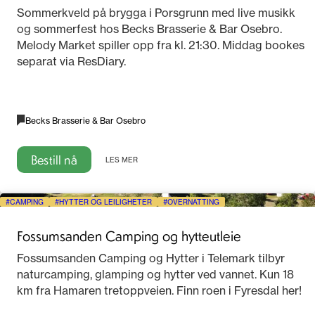
2026
Sommerkveld på brygga i Porsgrunn med live musikk
og sommerfest hos Becks Brasserie & Bar Osebro.
Melody Market spiller opp fra kl. 21:30. Middag bookes
separat via ResDiary.
Becks Brasserie & Bar Osebro
Bestill nå
LES MER
CAMPING
HYTTER OG LEILIGHETER
OVERNATTING
Fossumsanden Camping og hytteutleie
Fossumsanden Camping og Hytter i Telemark tilbyr
naturcamping, glamping og hytter ved vannet. Kun 18
km fra Hamaren tretoppveien. Finn roen i Fyresdal her!