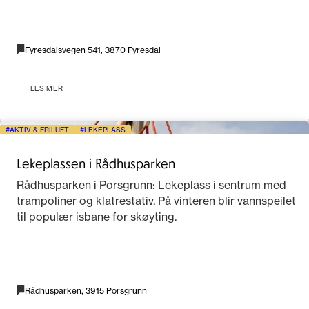
Fyresdalsvegen 541, 3870 Fyresdal
LES MER
AKTIV & FRILUFT
LEKEPLASS
Lekeplassen i Rådhusparken
Rådhusparken i Porsgrunn: Lekeplass i sentrum med
trampoliner og klatrestativ. På vinteren blir vannspeilet
til populær isbane for skøyting.
Rådhusparken, 3915 Porsgrunn