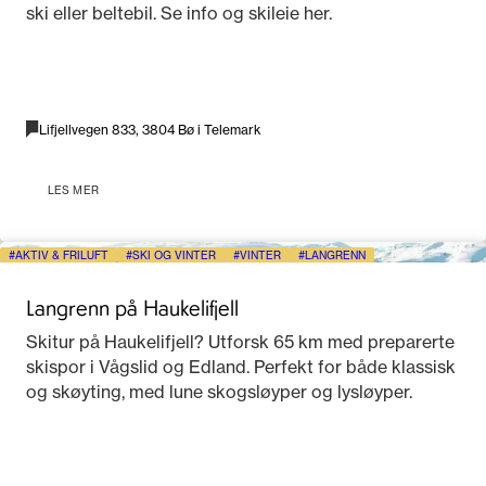
ski eller beltebil. Se info og skileie her.
Lifjellvegen 833, 3804 Bø i Telemark
LES MER
AKTIV & FRILUFT
SKI OG VINTER
VINTER
LANGRENN
Langrenn på Haukelifjell
Skitur på Haukelifjell? Utforsk 65 km med preparerte
skispor i Vågslid og Edland. Perfekt for både klassisk
og skøyting, med lune skogsløyper og lysløyper.