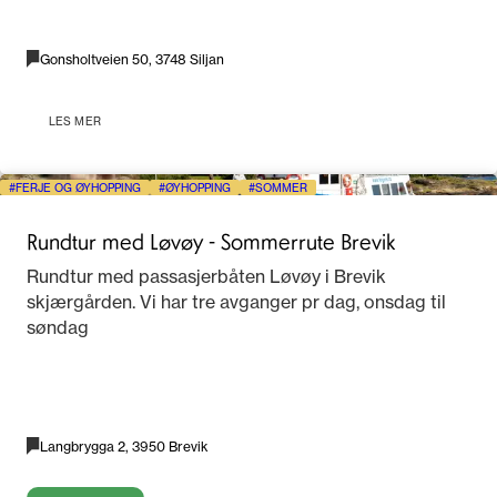
Gonsholtveien 50, 3748 Siljan
LES MER
FERJE OG ØYHOPPING
ØYHOPPING
SOMMER
Rundtur med Løvøy - Sommerrute Brevik
Rundtur med passasjerbåten Løvøy i Brevik
skjærgården. Vi har tre avganger pr dag, onsdag til
søndag
Langbrygga 2, 3950 Brevik