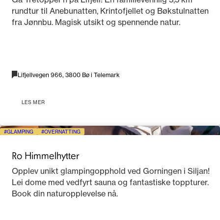
rundtur til Anebunatten, Krintofjellet og Bøkstulnatten
fra Jønnbu. Magisk utsikt og spennende natur.
Lifjellvegen 966, 3800 Bø i Telemark
LES MER
GLAMPING
OVERNATTING
Ro Himmelhytter
Opplev unikt glampingopphold ved Gorningen i Siljan!
Lei dome med vedfyrt sauna og fantastiske toppturer.
Book din naturopplevelse nå.