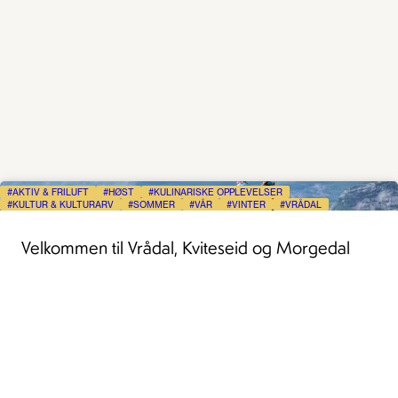
AKTIV & FRILUFT
HØST
KULINARISKE OPPLEVELSER
KULTUR & KULTURARV
SOMMER
VÅR
VINTER
VRÅDAL
Velkommen til Vrådal, Kviteseid og Morgedal