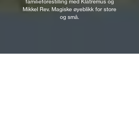
familieforestilling med Klatremus og
Mikkel Rev. Magiske øyeblikk for store
og små.
Om
Dyrene i Hakkebakkeskogen – en teateropplevelse for
hele familien!