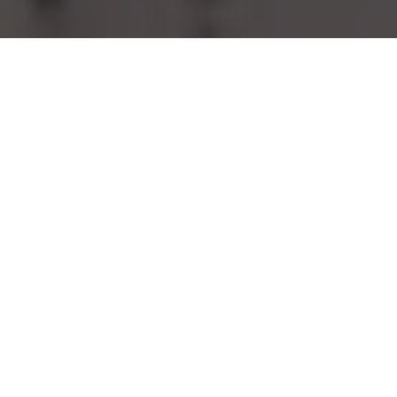
Om
Å være lærer er som å være standup-komiker,
psykolog, barneoppdrager og foredragsholder på
samme tid. Alt skal læres, ikke minst kjærligheten man
får til elevene. Hvis læring er å møte seg selv, og
forståelse er å stå foran et annet menneske, hva betyr
da egentlig ansvar for egen læring?
Den nyansatte vikarlæreren Kristian står foran en
femteklasse, et tverrsnitt av samfunnet, fylt med behov,