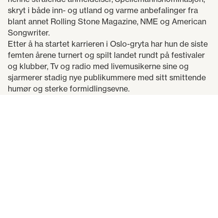
skryt i både inn- og utland og varme anbefalinger fra
blant annet Rolling Stone Magazine, NME og American
Songwriter.
Etter å ha startet karrieren i Oslo-gryta har hun de siste
femten årene turnert og spilt landet rundt på festivaler
og klubber, Tv og radio med livemusikerne sine og
sjarmerer stadig nye publikummere med sitt smittende
humør og sterke formidlingsevne.
I tillegg til flittig turnering landet rundt har hun fått
omfattende radiospilling og nylig var hun å se live med
sitt eget program på NRK Scenen.
Hennes hyllest av Lillebjørn Nilsen sine sanger til
bestillingsverket for MiniØya i 2024 og påfølgende
cover-utgivelse har i tillegg gått rett hjem hos
Lillebjørn-fans i alle aldre og hun har hatt en lang turné
med dette prosjektet og sitt faste liveband.
Høsten 2025 kom hennes femte soloalbum ut på Fysisk
Format. Albumet har fått navnet Truck Sized Asteroid,
og byr på 10 nye låtperler hun gleder seg til å vise frem.