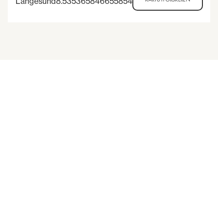
Langesund
8.535365846655854
30
6
Arrangementer i nærheten
-
ANDRE ARRANGEMENTER
JUL
AUG
Småkryp i Fare - på Langøy
Langøya, Langesund, 3970 Langesund