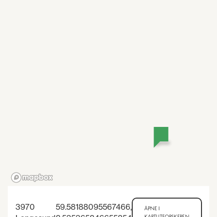
3970
59.58188095567466
,
ÅPNE I
KARTUTFORSKEREN