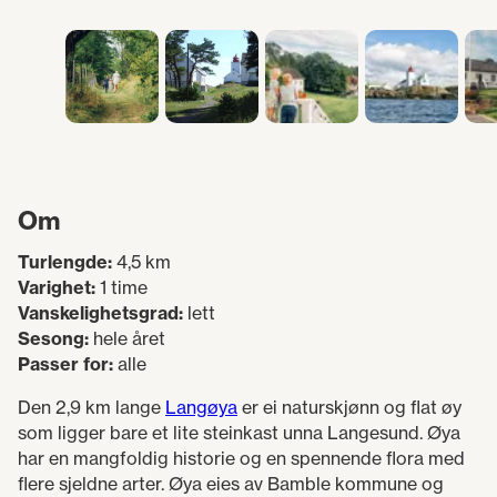
Om
Turlengde:
4,5 km
Varighet:
1 time
Vanskelighetsgrad:
lett
Sesong:
hele året
Passer for:
alle
Den 2,9 km lange
Langøya
er ei naturskjønn og flat øy
som ligger bare et lite steinkast unna Langesund. Øya
har en mangfoldig historie og en spennende flora med
flere sjeldne arter. Øya eies av Bamble kommune og