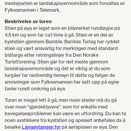
mesteparten er landskapsvernområde som forvaltes av
Fylkesmannen i Telemark.
Beskrivelse av turen
Stien på øya er laget som en blåmerket rundløype på
4,5 km og som tar ca.1 time å gå. Stien er en del av
kyststien gjennom Bamble. Bamble Turlag har ryddet
stien og vært ansvarlig for merkingen med standard
blåfarge etter retningslinjer fra Den Norske
Turistforening. Stien går for det meste gjennom
landskapsvernområde og det er viktig at du som
turgåer tar nødvendig hensyn til dette og følger de
anvisninger som Fylkesmannen har satt opp på egne
tavler rundt omkring på øya.
Turen er meget lett å gå, men noen steder må du gå
over noen "gjerdeklyvere", som for enkelte med
bevegelsesproblemer kan være en utfordring. Du kan ta
noen avstikkere fra kyststien og spesielt anbefales da å
besøke
Langøytangen fyr
på sørspissen av øya. Den