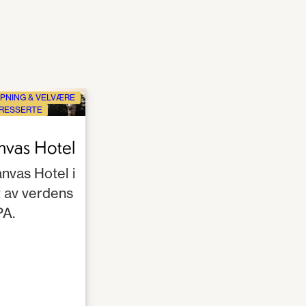
PNING & VELVÆRE
RESSERTE
nvas Hotel
nvas Hotel i
t av verdens
PA.