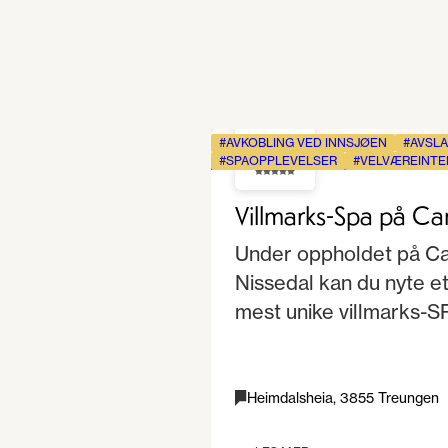
AVKOBLING VED INNSJØEN
AVSLA
5.0
SPAOPPLEVELSER
VELVÆREINTE
Villmarks-Spa på Ca
Under oppholdet på Ca
Nissedal kan du nyte e
mest unike villmarks-S
Heimdalsheia, 3855 Treungen