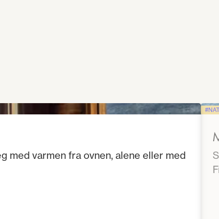
NA
M
eg med varmen fra ovnen, alene eller med
S
F