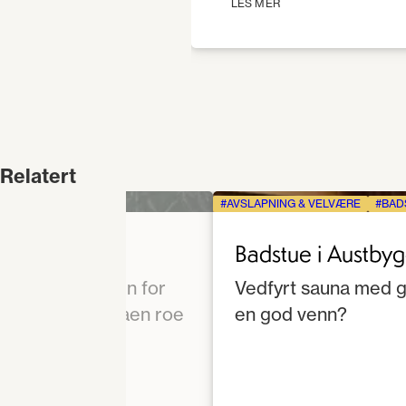
LES MER
Relatert
AVSLAPNING & VELVÆRE
BAD
Badstue i Austby
 hele saunaflåten for
Vedfyrt sauna med g
en vedfyrte saunaen roe
en god venn?