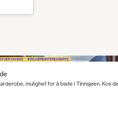
STUER OG BAD
VELVÆREINTERESSERTE
gde
arderobe, mulighet for å bade i Tinnsjøen. Kos d