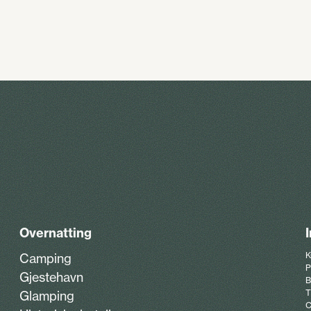
Overnatting
K
Camping
P
Gjestehavn
B
T
Glamping
C