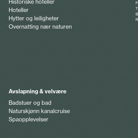
Historiske hoteller
T
Hoteller
B
Hytter og leiligheter
R
Overnatting nær naturen
Avslapning & velvære
Badstuer og bad
Naturskjønn kanalcruise
Spaopplevelser