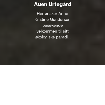
Auen Urtegård
Her ønsker Anne
Kristine Gundersen
besøkende
velkommen til sitt
økologiske paradis
ved Siljanelvas
bredd. Hun tilbyr
overnatting,
kanoutleie og
omvisning.