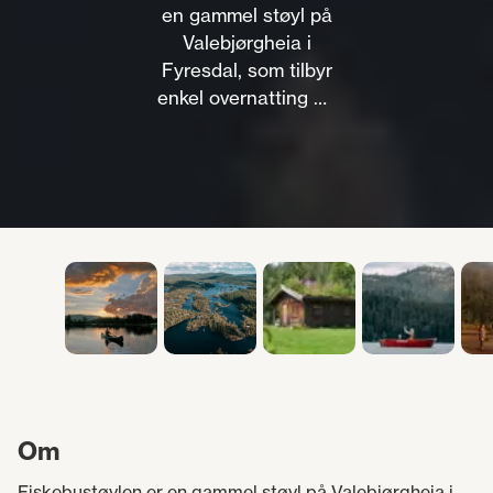
en gammel støyl på
Valebjørgheia i
Fyresdal, som tilbyr
enkel overnatting og
forskjellige
friluftsaktiviteter.
Om
Fiskebustøylen er en gammel støyl på Valebjørgheia i