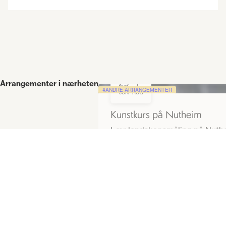
29
7
Arrangementer i nærheten
-
ANDRE ARRANGEMENTER
JUN
AUG
Kunstkurs på Nutheim
Lær landskapsmåling på Nuthei
Flatdalsvegen 1283, 3841 Flatdal