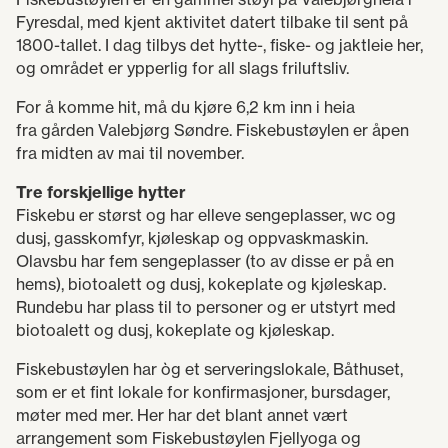
Fyresdal, med kjent aktivitet datert tilbake til sent på
1800-tallet. I dag tilbys det hytte-, fiske- og jaktleie her,
og området er ypperlig for all slags friluftsliv.
For å komme hit, må du kjøre 6,2 km inn i heia
fra gården Valebjørg Søndre. Fiskebustøylen er åpen
fra midten av mai til november.
Tre forskjellige hytter
Fiskebu er størst og har elleve sengeplasser, wc og
dusj, gasskomfyr, kjøleskap og oppvaskmaskin.
Olavsbu har fem sengeplasser (to av disse er på en
hems), biotoalett og dusj, kokeplate og kjøleskap.
Rundebu har plass til to personer og er utstyrt med
biotoalett og dusj, kokeplate og kjøleskap.
Fiskebustøylen har òg et serveringslokale, Båthuset,
som er et fint lokale for konfirmasjoner, bursdager,
møter med mer. Her har det blant annet vært
arrangement som Fiskebustøylen Fjellyoga og