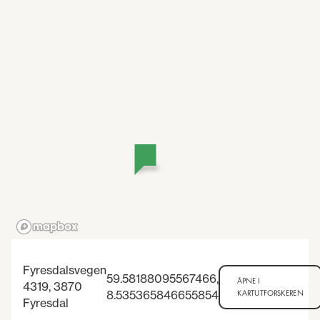
Fyresdalsvegen
59.58188095567466
,
ÅPNE I
4319, 3870
8.535365846655854
KARTUTFORSKEREN
Fyresdal