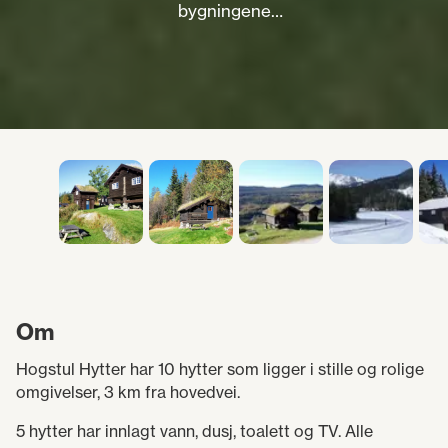
bygningene
ombygd til
utleiehytter. 10
hytter ligger i stille
og rolige
omgivelser, 3 km fra
hovedvei.
Om
Hogstul Hytter har 10 hytter som ligger i stille og rolige
omgivelser, 3 km fra hovedvei.
5 hytter har innlagt vann, dusj, toalett og TV. Alle