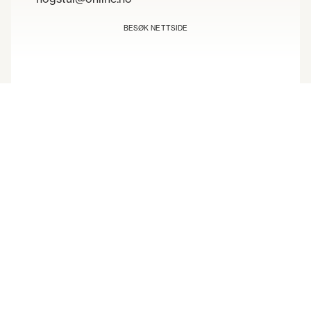
BESØK NETTSIDE
Sted
Hogstulvegen 297, 3697 Tuddal
Praktisk informasjon
Hytte/leilighet
Campingvogner
Hytter
Bobil
Bobilområde