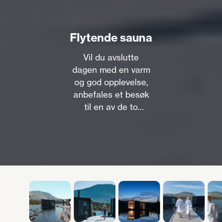
Flytende sauna
Vil du avslutte
dagen med en varm
og god opplevelse,
anbefales et besøk
til en av de to
flytende badstuer på
Kvitåvatn med
magisk utsikt mot
Gaustatoppen.