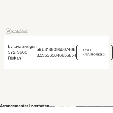
kvitåvatnvegen
59.58188095567466
,
ÅPNE I
372, 3660
8.535365846655854
KARTUTFORSKEREN
Rjukan
29
7
Arrangementer i nærheten
-
ANDRE ARRANGEMENTER
JUN
AUG