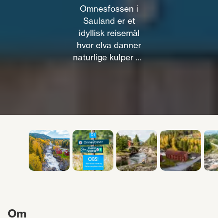
Omnesfossen i
Sauland er et
idyllisk reisemål
hvor elva danner
naturlige kulper og
fossefall, perfekt
for både bading og
fiske.
Om