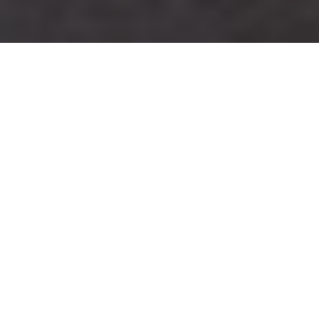
Om
Hos First Camp Lunde kan du leie gode
tur-/hybridsykler med bagasjebrett i dame- eller
herremodell og i ulike størrelser. Til voksne har
Campingplassen også noen offroadsykler uten
bagasjebrett. Dessuten finner du et bra utvalg av
barnesykler i ulike størrelser, en påhengssykkel, et
barnesete og en sykkelvogn. First Camp Lunde har