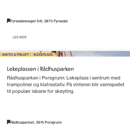
Fyresdalsvegen 541, 3870 Fyresdal
LES MER
AKTIV & FRILUFT
LEKEPLASS
Lekeplassen i Rådhusparken
Rådhusparken i Porsgrunn: Lekeplass i sentrum med
trampoliner og klatrestativ. På vinteren blir vannspeilet
til populær isbane for skøyting.
Rådhusparken, 3915 Porsgrunn