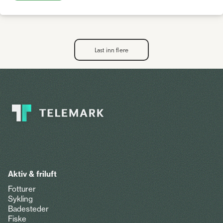
Last inn flere
Aktiv & friluft
Fotturer
Sykling
Badesteder
Fiske