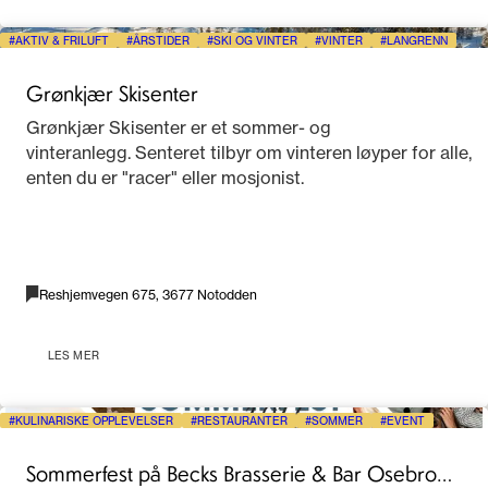
AKTIV & FRILUFT
ÅRSTIDER
SKI OG VINTER
VINTER
LANGRENN
Grønkjær Skisenter
Grønkjær Skisenter er et sommer- og
vinteranlegg. Senteret tilbyr om vinteren løyper for alle,
enten du er "racer" eller mosjonist.
Reshjemvegen 675, 3677 Notodden
LES MER
KULINARISKE OPPLEVELSER
RESTAURANTER
SOMMER
EVENT
Sommerfest på Becks Brasserie & Bar Osebro