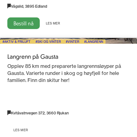
Vågslid, 3895 Edland
Bestill nå
LES MER
AKTIV & FRILUFT
SKI OG VINTER
VINTER
LANGRENN
Langrenn på Gausta
Opplev 85 km med preparerte langrennsløyper på
Gausta. Varierte runder i skog og høyfjell for hele
familien. Finn din skitur her!
Kvitåvatnvegen 372, 3660 Rjukan
LES MER