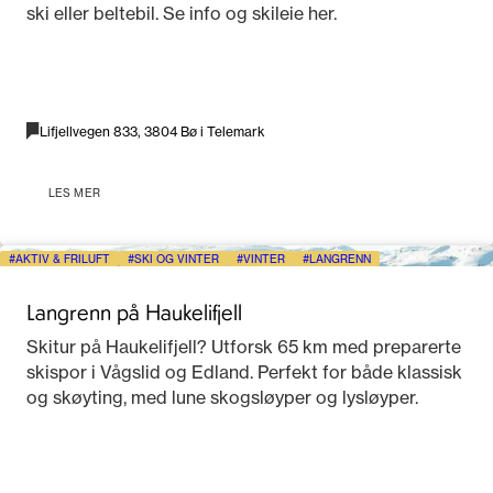
ski eller beltebil. Se info og skileie her.
Lifjellvegen 833, 3804 Bø i Telemark
LES MER
AKTIV & FRILUFT
SKI OG VINTER
VINTER
LANGRENN
Langrenn på Haukelifjell
Skitur på Haukelifjell? Utforsk 65 km med preparerte
skispor i Vågslid og Edland. Perfekt for både klassisk
og skøyting, med lune skogsløyper og lysløyper.