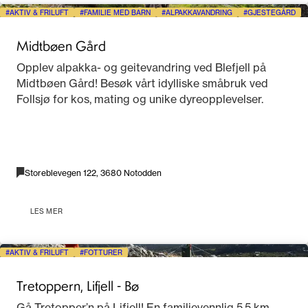
AKTIV & FRILUFT
FAMILIE MED BARN
ALPAKKAVANDRING
GJESTEGÅRD
Midtbøen Gård
Opplev alpakka- og geitevandring ved Blefjell på
Midtbøen Gård! Besøk vårt idylliske småbruk ved
Follsjø for kos, mating og unike dyreopplevelser.
Storeblevegen 122, 3680 Notodden
LES MER
AKTIV & FRILUFT
FOTTURER
Tretoppern, Lifjell - Bø
Gå Tretopper’n på Lifjell! En familievennlig 5,5 km