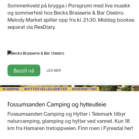
2026
Sommerkveld på brygga i Porsgrunn med live musikk
og sommerfest hos Becks Brasserie & Bar Osebro.
Melody Market spiller opp fra kl. 21:30. Middag bookes
separat via ResDiary.
Becks Brasserie & Bar Osebro
Bestill nå
LES MER
CAMPING
HYTTER OG LEILIGHETER
OVERNATTING
Fossumsanden Camping og hytteutleie
Fossumsanden Camping og Hytter i Telemark tilbyr
naturcamping, glamping og hytter ved vannet. Kun 18
km fra Hamaren tretoppveien. Finn roen i Fyresdal her!