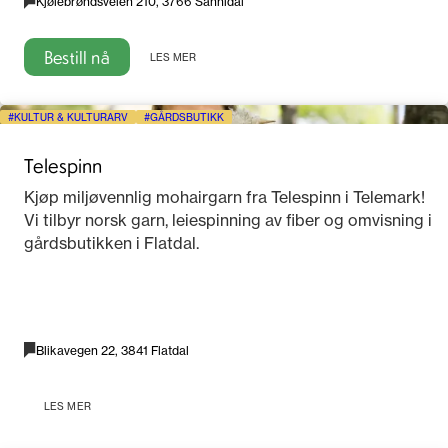
Kjølebrøndsveien 210, 3766 Sannidal
Bestill nå
LES MER
KULTUR & KULTURARV
GÅRDSBUTIKK
Telespinn
Kjøp miljøvennlig mohairgarn fra Telespinn i Telemark!
Vi tilbyr norsk garn, leiespinning av fiber og omvisning i
gårdsbutikken i Flatdal.
Blikavegen 22, 3841 Flatdal
LES MER