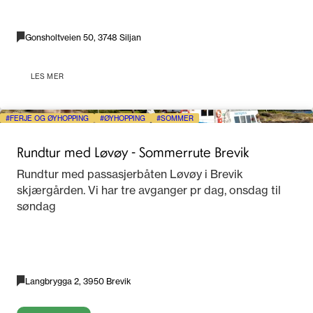
Gonsholtveien 50, 3748 Siljan
LES MER
FERJE OG ØYHOPPING
ØYHOPPING
SOMMER
Rundtur med Løvøy - Sommerrute Brevik
Rundtur med passasjerbåten Løvøy i Brevik
skjærgården. Vi har tre avganger pr dag, onsdag til
søndag
Langbrygga 2, 3950 Brevik