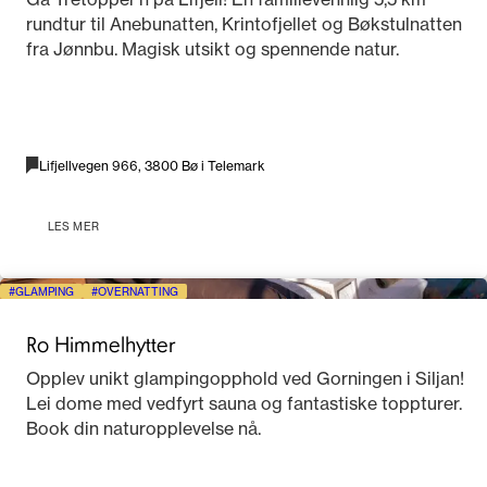
rundtur til Anebunatten, Krintofjellet og Bøkstulnatten
fra Jønnbu. Magisk utsikt og spennende natur.
Lifjellvegen 966, 3800 Bø i Telemark
LES MER
GLAMPING
OVERNATTING
Ro Himmelhytter
Opplev unikt glampingopphold ved Gorningen i Siljan!
Lei dome med vedfyrt sauna og fantastiske toppturer.
Book din naturopplevelse nå.