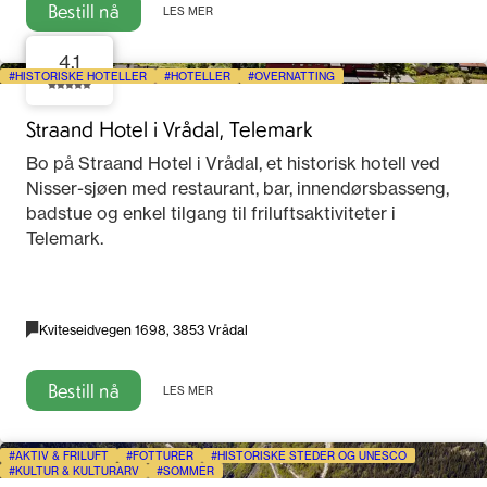
Bestill nå
LES MER
4.1
HISTORISKE HOTELLER
HOTELLER
OVERNATTING
Straand Hotel i Vrådal, Telemark
Bo på Straand Hotel i Vrådal, et historisk hotell ved
Nisser-sjøen med restaurant, bar, innendørsbasseng,
badstue og enkel tilgang til friluftsaktiviteter i
Telemark.
Kviteseidvegen 1698, 3853 Vrådal
Bestill nå
LES MER
AKTIV & FRILUFT
FOTTURER
HISTORISKE STEDER OG UNESCO
KULTUR & KULTURARV
SOMMER