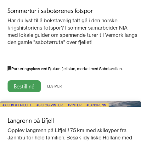
Sommertur i sabotørenes fotspor
Har du lyst til å bokstavelig talt gå i den norske
krigshistoriens fotspor? I sommer samarbeider NIA
med lokale guider om spennende turer til Vemork langs
den gamle "sabotørruta" over fjellet!
Parkeringsplass ved Rjukan fjellstue, merket med Sabotørstien.
Bestill nå
LES MER
AKTIV & FRILUFT
SKI OG VINTER
VINTER
LANGRENN
Langrenn på Lifjell
Opplev langrenn på Lifjell! 75 km med skiløyper fra
Jønnbu for hele familien. Besøk idylliske Hollane med