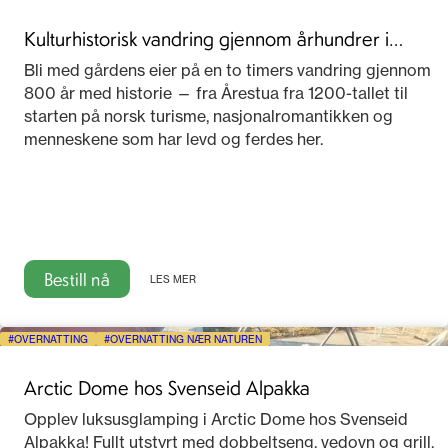
Kulturhistorisk vandring gjennom århundrer i
Telemark
Bli med gårdens eier på en to timers vandring gjennom
800 år med historie — fra Årestua fra 1200-tallet til
starten på norsk turisme, nasjonalromantikken og
menneskene som har levd og ferdes her.
Bestill nå
LES MER
OVERNATTING
OVERNATTING NÆR NATUREN
Arctic Dome hos Svenseid Alpakka
Opplev luksusglamping i Arctic Dome hos Svenseid
Alpakka! Fullt utstyrt med dobbeltseng, vedovn og grill.