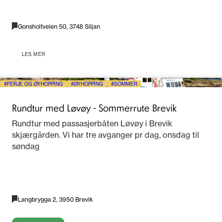
Gonsholtveien 50, 3748 Siljan
LES MER
FERJE OG ØYHOPPING
ØYHOPPING
SOMMER
Rundtur med Løvøy - Sommerrute Brevik
Rundtur med passasjerbåten Løvøy i Brevik
skjærgården. Vi har tre avganger pr dag, onsdag til
søndag
Langbrygga 2, 3950 Brevik