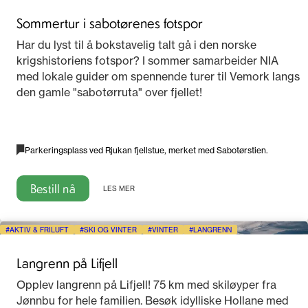
Sommertur i sabotørenes fotspor
Har du lyst til å bokstavelig talt gå i den norske
krigshistoriens fotspor? I sommer samarbeider NIA
med lokale guider om spennende turer til Vemork langs
den gamle "sabotørruta" over fjellet!
Parkeringsplass ved Rjukan fjellstue, merket med Sabotørstien.
Bestill nå
LES MER
AKTIV & FRILUFT
SKI OG VINTER
VINTER
LANGRENN
Langrenn på Lifjell
Opplev langrenn på Lifjell! 75 km med skiløyper fra
Jønnbu for hele familien. Besøk idylliske Hollane med