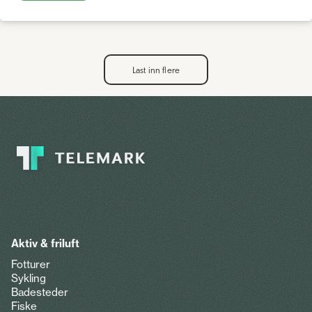
Last inn flere
Aktiv & friluft
Fotturer
Sykling
Badesteder
Fiske