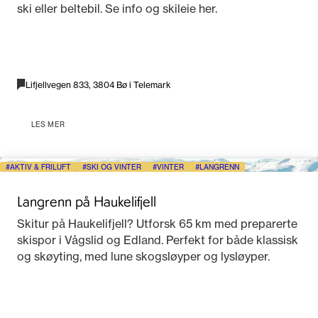
ski eller beltebil. Se info og skileie her.
Lifjellvegen 833, 3804 Bø i Telemark
LES MER
AKTIV & FRILUFT
SKI OG VINTER
VINTER
LANGRENN
Langrenn på Haukelifjell
Skitur på Haukelifjell? Utforsk 65 km med preparerte
skispor i Vågslid og Edland. Perfekt for både klassisk
og skøyting, med lune skogsløyper og lysløyper.