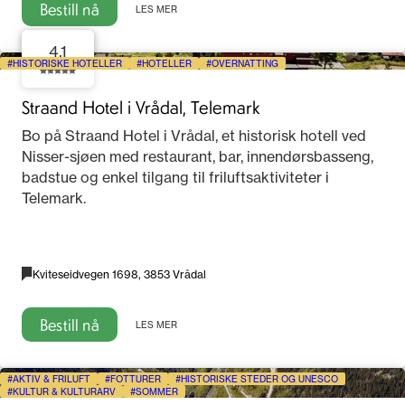
Bestill nå
LES MER
4.1
HISTORISKE HOTELLER
HOTELLER
OVERNATTING
Straand Hotel i Vrådal, Telemark
Bo på Straand Hotel i Vrådal, et historisk hotell ved
Nisser-sjøen med restaurant, bar, innendørsbasseng,
badstue og enkel tilgang til friluftsaktiviteter i
Telemark.
Kviteseidvegen 1698, 3853 Vrådal
Bestill nå
LES MER
AKTIV & FRILUFT
FOTTURER
HISTORISKE STEDER OG UNESCO
KULTUR & KULTURARV
SOMMER