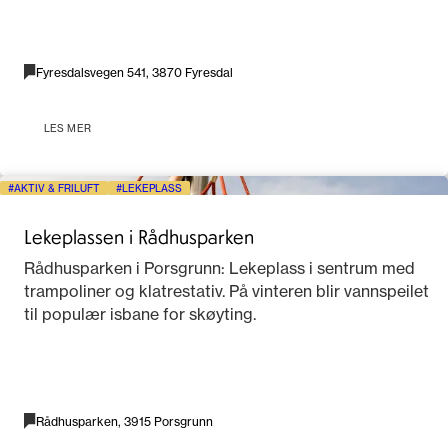
Fyresdalsvegen 541, 3870 Fyresdal
LES MER
AKTIV & FRILUFT
LEKEPLASS
Lekeplassen i Rådhusparken
Rådhusparken i Porsgrunn: Lekeplass i sentrum med
trampoliner og klatrestativ. På vinteren blir vannspeilet
til populær isbane for skøyting.
Rådhusparken, 3915 Porsgrunn