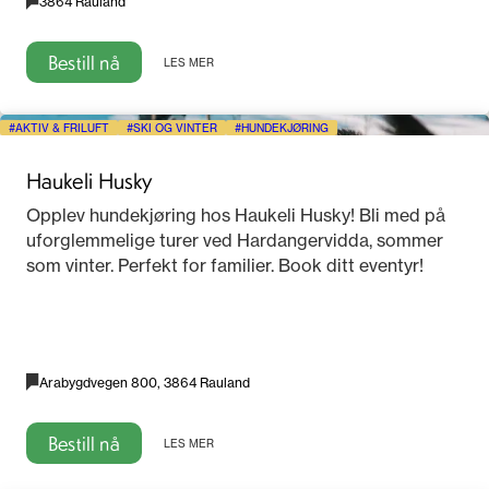
3864 Rauland
Bestill nå
LES MER
AKTIV & FRILUFT
SKI OG VINTER
HUNDEKJØRING
Haukeli Husky
Opplev hundekjøring hos Haukeli Husky! Bli med på
uforglemmelige turer ved Hardangervidda, sommer
som vinter. Perfekt for familier. Book ditt eventyr!
Arabygdvegen 800, 3864 Rauland
Bestill nå
LES MER