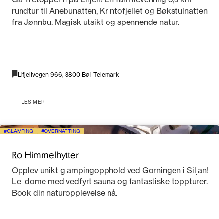
rundtur til Anebunatten, Krintofjellet og Bøkstulnatten
fra Jønnbu. Magisk utsikt og spennende natur.
Lifjellvegen 966, 3800 Bø i Telemark
LES MER
GLAMPING
OVERNATTING
Ro Himmelhytter
Opplev unikt glampingopphold ved Gorningen i Siljan!
Lei dome med vedfyrt sauna og fantastiske toppturer.
Book din naturopplevelse nå.