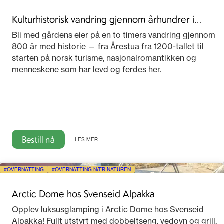
Kulturhistorisk vandring gjennom århundrer i
Telemark
Bli med gårdens eier på en to timers vandring gjennom
800 år med historie — fra Årestua fra 1200-tallet til
starten på norsk turisme, nasjonalromantikken og
menneskene som har levd og ferdes her.
Bestill nå
LES MER
OVERNATTING
OVERNATTING NÆR NATUREN
Arctic Dome hos Svenseid Alpakka
Opplev luksusglamping i Arctic Dome hos Svenseid
Alpakka! Fullt utstyrt med dobbeltseng, vedovn og grill.