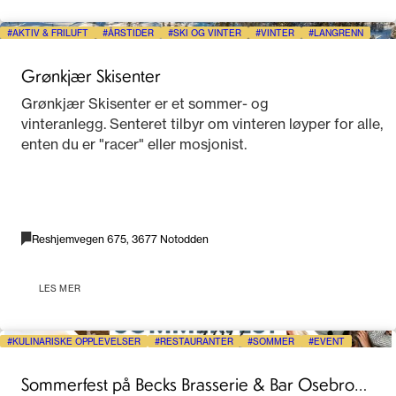
AKTIV & FRILUFT
ÅRSTIDER
SKI OG VINTER
VINTER
LANGRENN
Grønkjær Skisenter
Grønkjær Skisenter er et sommer- og
vinteranlegg. Senteret tilbyr om vinteren løyper for alle,
enten du er "racer" eller mosjonist.
Reshjemvegen 675, 3677 Notodden
LES MER
KULINARISKE OPPLEVELSER
RESTAURANTER
SOMMER
EVENT
Sommerfest på Becks Brasserie & Bar Osebro