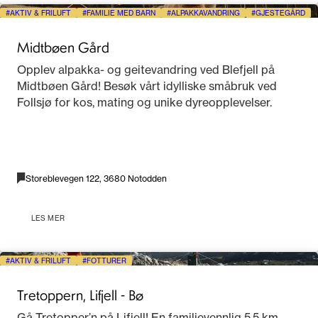
AKTIV & FRILUFT
FAMILIE MED BARN
ALPAKKAVANDRING
GJESTEGÅRD
Midtbøen Gård
Opplev alpakka- og geitevandring ved Blefjell på
Midtbøen Gård! Besøk vårt idylliske småbruk ved
Follsjø for kos, mating og unike dyreopplevelser.
Storeblevegen 122, 3680 Notodden
LES MER
AKTIV & FRILUFT
FOTTURER
Tretoppern, Lifjell - Bø
Gå Tretopper’n på Lifjell! En familievennlig 5,5 km