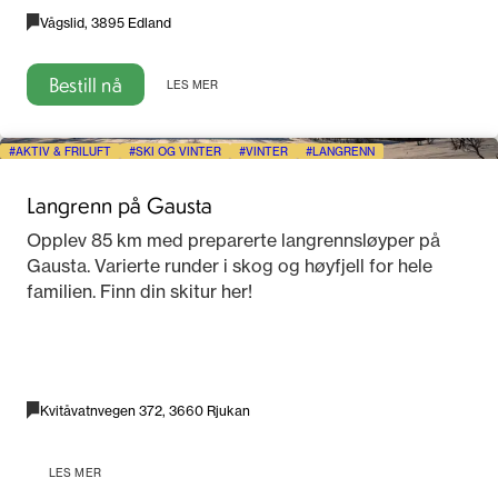
Vågslid, 3895 Edland
Bestill nå
LES MER
AKTIV & FRILUFT
SKI OG VINTER
VINTER
LANGRENN
Langrenn på Gausta
Opplev 85 km med preparerte langrennsløyper på
Gausta. Varierte runder i skog og høyfjell for hele
familien. Finn din skitur her!
Kvitåvatnvegen 372, 3660 Rjukan
LES MER