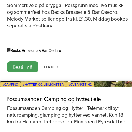
2026
Sommerkveld på brygga i Porsgrunn med live musikk
og sommerfest hos Becks Brasserie & Bar Osebro.
Melody Market spiller opp fra kl. 21:30. Middag bookes
separat via ResDiary.
Becks Brasserie & Bar Osebro
Bestill nå
LES MER
CAMPING
HYTTER OG LEILIGHETER
OVERNATTING
Fossumsanden Camping og hytteutleie
Fossumsanden Camping og Hytter i Telemark tilbyr
naturcamping, glamping og hytter ved vannet. Kun 18
km fra Hamaren tretoppveien. Finn roen i Fyresdal her!