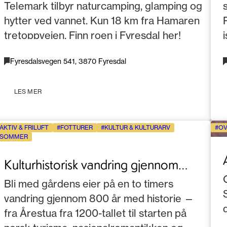
Telemark tilbyr naturcamping, glamping og
hytter ved vannet. Kun 18 km fra Hamaren
tretoppveien. Finn roen i Fyresdal her!
Fyresdalsvegen 541, 3870 Fyresdal
LES MER
AKTIV & FRILUFT
FOTTURER
KULTUR & KULTURARV
OV
SOMMER
Kulturhistorisk vandring gjennom
århundrer i Telemark
Bli med gårdens eier på en to timers
vandring gjennom 800 år med historie —
fra Årestua fra 1200-tallet til starten på