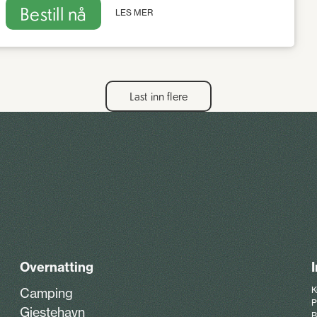
Bestill nå
LES MER
Last inn flere
Overnatting
K
Camping
P
Gjestehavn
B