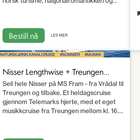
norsk turisme, nasjonalromantikken og
menneskene som har levd og ferdes her.
Bestill nå
LES MER
NATURSKJØNN KANALCRUISE
SOMMER
MUSIKK
Nisser Lengthwise + Treungen
Festival Cruise
Seil hele Nisser på MS Fram - fra Vrådal til
Treungen og tilbake. Et heldagscruise
gjennom Telemarks hjerte, med et eget
musikkcruise fra Treungen mellom kl. 16.00
og 18.00.