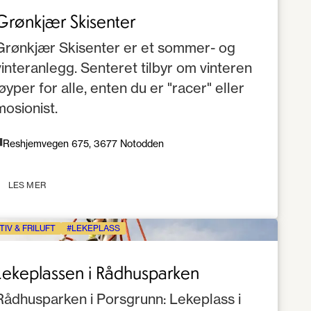
Grønkjær Skisenter
Grønkjær Skisenter er et sommer- og
vinteranlegg. Senteret tilbyr om vinteren
løyper for alle, enten du er "racer" eller
mosjonist.
Reshjemvegen 675, 3677 Notodden
LES MER
TIV & FRILUFT
LEKEPLASS
Lekeplassen i Rådhusparken
Rådhusparken i Porsgrunn: Lekeplass i