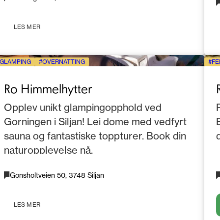
LES MER
GLAMPING
OVERNATTING
FE
Ro Himmelhytter
Opplev unikt glampingopphold ved
Gorningen i Siljan! Lei dome med vedfyrt
sauna og fantastiske toppturer. Book din
naturopplevelse nå.
Gonsholtveien 50, 3748 Siljan
LES MER