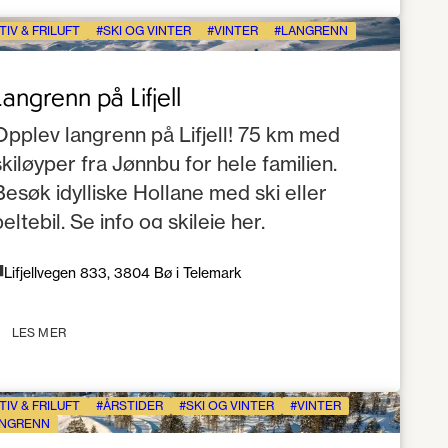
TIV & FRILUFT
SKI OG VINTER
VINTER
LANGRENN
Langrenn på Lifjell
Opplev langrenn på Lifjell! 75 km med
skiløyper fra Jønnbu for hele familien.
Besøk idylliske Hollane med ski eller
beltebil. Se info og skileie her.
Lifjellvegen 833, 3804 Bø i Telemark
LES MER
TIV & FRILUFT
ÅRSTIDER
SKI OG VINTER
VINTER
NGRENN