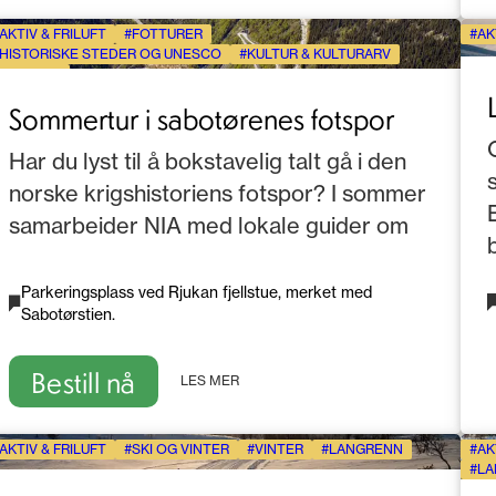
AKTIV & FRILUFT
FOTTURER
AK
HISTORISKE STEDER OG UNESCO
KULTUR & KULTURARV
SOMMER
Sommertur i sabotørenes fotspor
Har du lyst til å bokstavelig talt gå i den
norske krigshistoriens fotspor? I sommer
samarbeider NIA med lokale guider om
spennende turer til Vemork langs den
gamle "sabotørruta" over fjellet!
Parkeringsplass ved Rjukan fjellstue, merket med
Sabotørstien.
Bestill nå
LES MER
AKTIV & FRILUFT
SKI OG VINTER
VINTER
LANGRENN
AK
LA