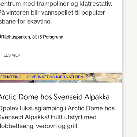
sentrum med trampoliner og klatrestativ.
På vinteren blir vannspeilet til populær
isbane for skøyting.
Rådhusparken, 3915 Porsgrunn
LES MER
ERNATTING
OVERNATTING NÆR NATUREN
Arctic Dome hos Svenseid Alpakka
Opplev luksusglamping i Arctic Dome hos
Svenseid Alpakka! Fullt utstyrt med
dobbeltseng, vedovn og grill.