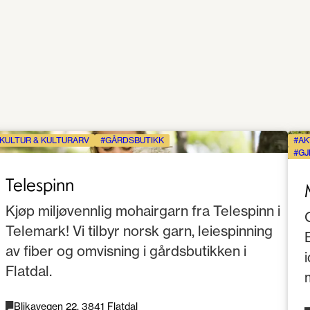
KULTUR & KULTURARV
GÅRDSBUTIKK
AK
GJ
Telespinn
Kjøp miljøvennlig mohairgarn fra Telespinn i
Telemark! Vi tilbyr norsk garn, leiespinning
av fiber og omvisning i gårdsbutikken i
Flatdal.
Blikavegen 22, 3841 Flatdal