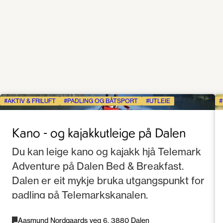
AKTIV & FRILUFT
PADLING OG BÅTSPORT
UTLEIE
Kano - og kajakkutleige på Dalen
Du kan leige kano og kajakk hjå Telemark
Adventure på Dalen Bed & Breakfast.
Dalen er eit mykje bruka utgangspunkt for
padling på Telemarkskanalen.
Aasmund Nordgaards veg 6, 3880 Dalen