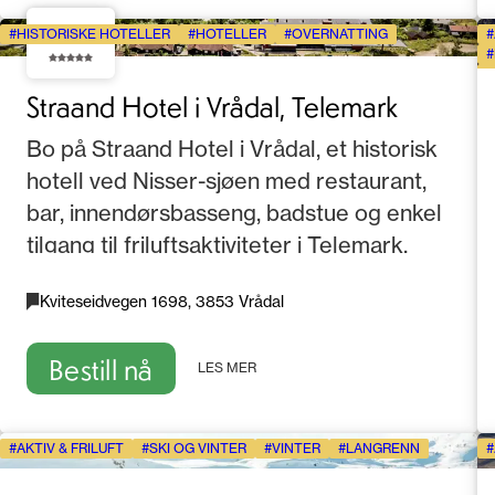
4.1
HISTORISKE HOTELLER
HOTELLER
OVERNATTING
Straand Hotel i Vrådal, Telemark
Bo på Straand Hotel i Vrådal, et historisk
hotell ved Nisser-sjøen med restaurant,
bar, innendørsbasseng, badstue og enkel
tilgang til friluftsaktiviteter i Telemark.
Kviteseidvegen 1698, 3853 Vrådal
Bestill nå
LES MER
AKTIV & FRILUFT
SKI OG VINTER
VINTER
LANGRENN