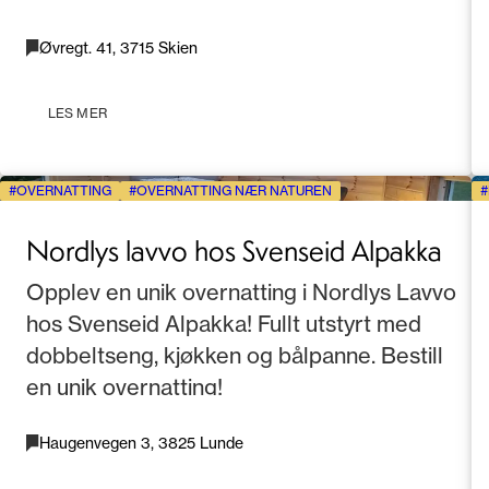
Øvregt. 41, 3715 Skien
LES MER
OVERNATTING
OVERNATTING NÆR NATUREN
Nordlys lavvo hos Svenseid Alpakka
Opplev en unik overnatting i Nordlys Lavvo
hos Svenseid Alpakka! Fullt utstyrt med
dobbeltseng, kjøkken og bålpanne. Bestill
en unik overnatting!
Haugenvegen 3, 3825 Lunde