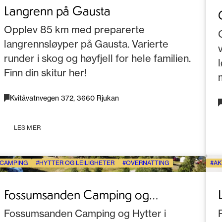
Langrenn på Gausta
Opplev 85 km med preparerte
langrennsløyper på Gausta. Varierte
runder i skog og høyfjell for hele familien.
Finn din skitur her!
Kvitåvatnvegen 372, 3660 Rjukan
LES MER
CAMPING
HYTTER OG LEILIGHETER
OVERNATTING
AK
Fossumsanden Camping og
hytteutleie
Fossumsanden Camping og Hytter i