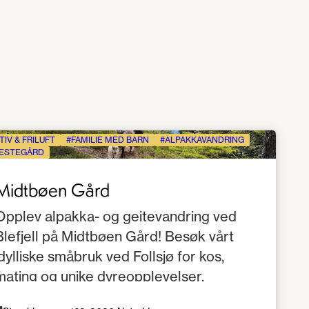
TIV & FRILUFT
FAMILIE MED BARN
ALPAKKAVANDRING
ESTEGÅRD
Midtbøen Gård
Opplev alpakka- og geitevandring ved
Blefjell på Midtbøen Gård! Besøk vårt
idylliske småbruk ved Follsjø for kos,
mating og unike dyreopplevelser.