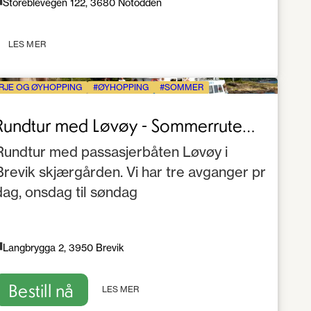
Storeblevegen 122, 3680 Notodden
LES MER
RJE OG ØYHOPPING
ØYHOPPING
SOMMER
Rundtur med Løvøy - Sommerrute
Brevik
Rundtur med passasjerbåten Løvøy i
Brevik skjærgården. Vi har tre avganger pr
dag, onsdag til søndag
Langbrygga 2, 3950 Brevik
Bestill nå
LES MER