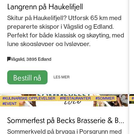
Langrenn på Haukelifjell
Skitur på Haukelifjell? Utforsk 65 km med
preparerte skispor i Vågslid og Edland.
Perfekt for både klassisk og skøyting, med
lune skogsløyper og lysløyper.
Vågslid, 3895 Edland
Bestill nå
LES MER
KULINARISKE OPPLEVELSER
RESTAURANTER
SOMMER
EVENT
Sommerfest på Becks Brasserie & Bar
Osebro 2026
Sommerkveld på brygga i Porsgrunn med