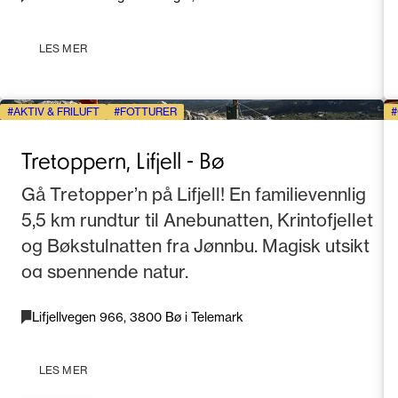
LES MER
AKTIV & FRILUFT
FOTTURER
Tretoppern, Lifjell - Bø
Gå Tretopper’n på Lifjell! En familievennlig
5,5 km rundtur til Anebunatten, Krintofjellet
og Bøkstulnatten fra Jønnbu. Magisk utsikt
og spennende natur.
Lifjellvegen 966, 3800 Bø i Telemark
LES MER