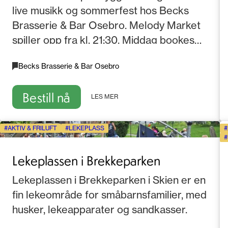
live musikk og sommerfest hos Becks
Brasserie & Bar Osebro. Melody Market
spiller opp fra kl. 21:30. Middag bookes
separat via ResDiary.
Becks Brasserie & Bar Osebro
Bestill nå
LES MER
AKTIV & FRILUFT
LEKEPLASS
Lekeplassen i Brekkeparken
Lekeplassen i Brekkeparken i Skien er en
fin lekeområde for småbarnsfamilier, med
husker, lekeapparater og sandkasser.