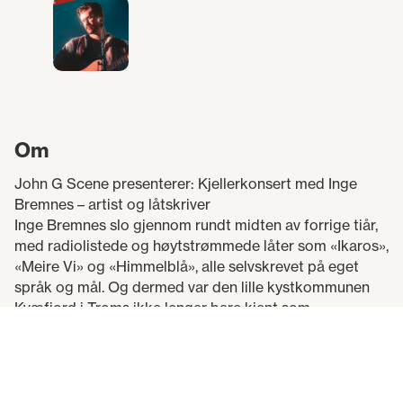
Om
John G Scene presenterer: Kjellerkonsert med Inge
Bremnes – artist og låtskriver
Inge Bremnes slo gjennom rundt midten av forrige tiår,
med radiolistede og høytstrømmede låter som «Ikaros»,
«Meire Vi» og «Himmelblå», alle selvskrevet på eget
språk og mål. Og dermed var den lille kystkommunen
Kvæfjord i Troms ikke lenger bare kjent som
hjemstedet til «verdens beste kake», men også som
arnested for en av vår generasjons fremste norske
sangere og låtskrivere – med strømminger i
millionklassen.