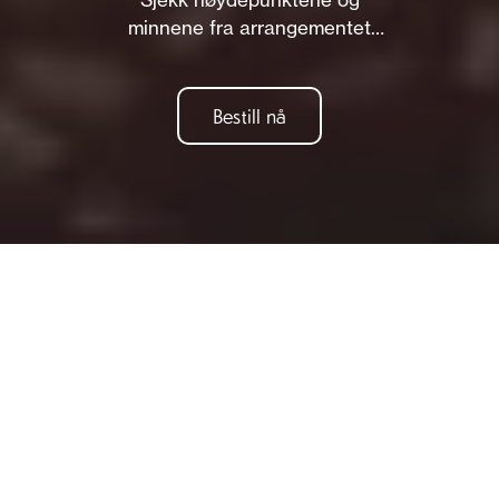
minnene fra arrangementet
her.
Bestill nå
Om