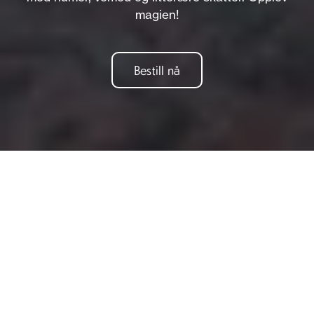
magien!
Bestill nå
Om