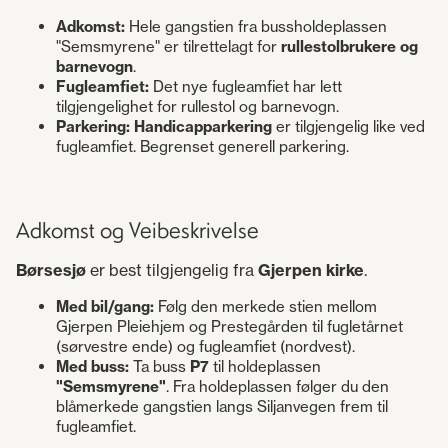
Adkomst:
Hele gangstien fra bussholdeplassen
"Semsmyrene" er tilrettelagt for
rullestolbrukere og
barnevogn
.
Fugleamfiet:
Det nye fugleamfiet har lett
tilgjengelighet for rullestol og barnevogn.
Parkering: Handicapparkering
er tilgjengelig like ved
fugleamfiet. Begrenset generell parkering.
Adkomst og Veibeskrivelse
Børsesjø
er best tilgjengelig fra
Gjerpen kirke
.
Med bil/gang:
Følg den merkede stien mellom
Gjerpen Pleiehjem og Prestegården til fugletårnet
(sørvestre ende) og fugleamfiet (nordvest).
Med buss:
Ta buss
P7
til holdeplassen
"Semsmyrene"
. Fra holdeplassen følger du den
blåmerkede gangstien langs Siljanvegen frem til
fugleamfiet.