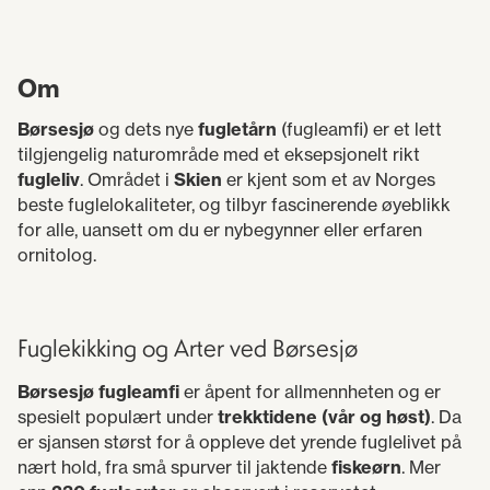
Om
Børsesjø
og dets nye
fugletårn
(fugleamfi) er et lett
tilgjengelig naturområde med et eksepsjonelt rikt
fugleliv
. Området i
Skien
er kjent som et av Norges
beste fuglelokaliteter, og tilbyr fascinerende øyeblikk
for alle, uansett om du er nybegynner eller erfaren
ornitolog.
Fuglekikking og Arter ved Børsesjø
Børsesjø fugleamfi
er åpent for allmennheten og er
spesielt populært under
trekktidene (vår og høst)
. Da
er sjansen størst for å oppleve det yrende fuglelivet på
nært hold, fra små spurver til jaktende
fiskeørn
. Mer