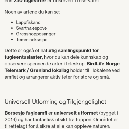
enn
230 fuglearter
er observert i reservatet.
Noen av artene du kan se:
Lappfiskand
Svarthalespove
Gresshoppesanger
Temmincksnipe
Dette er også et naturlig
samlingspunkt for
fugleentusiaster
, hvor du kan dele kunnskap og
observere spennende arter i teleskop.
BirdLife Norge
Telemark / Grenland lokallag
holder til i lokalene ved
amfiet og arrangerer aktiviteter for store og små.
Universell Utforming og Tilgjengelighet
Børsesjø fugleamfi
er
universelt utformet
(bygget i
2019) og har fantastisk utsikt fra toppen. Området er
tilrettelagt for å sikre at alle kan oppleve naturen: