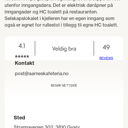
utenfor inngangsdøra. Det er elektrisk døråpner på
inngangsdør og HC toalett på restauranten.
Selskapslokalet i kjelleren har en egen inngang som
også er egnet for rullestol i tillegg til egne HC toalett.
4.1
49
Veldig bra
REVIEWS
Kontakt
post@aarneskafeteria.no
BESØK NETTSIDE
Sted
Strannavegen 302, 3810 Gvarv