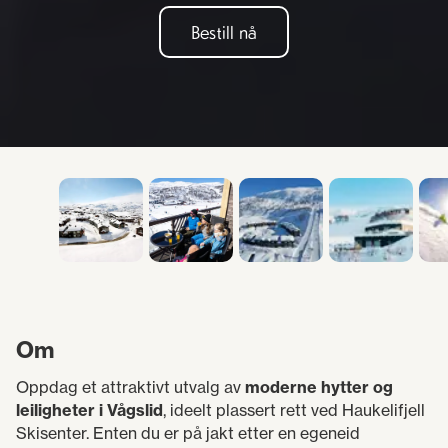
Bestill din fjellferie i
dag!
Bestill nå
Om
Oppdag et attraktivt utvalg av
moderne hytter og
leiligheter i Vågslid
, ideelt plassert rett ved Haukelifjell
Skisenter. Enten du er på jakt etter en egeneid