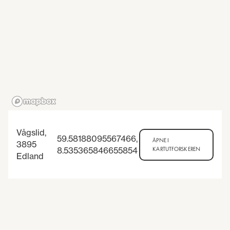
Vågslid,
59.58188095567466
,
ÅPNE I
3895
8.535365846655854
KARTUTFORSKEREN
Edland