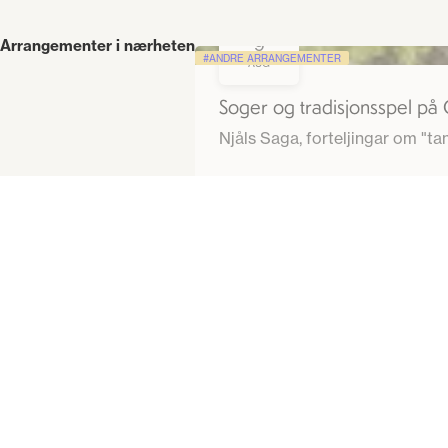
9
Arrangementer i nærheten
ANDRE ARRANGEMENTER
AUG
Soger og tradisjonsspel på
Njåls Saga, forteljinga
Borsævegen 395a, 3880 Dalen
LES MER