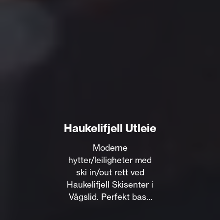
Haukelifjell Utleie
Moderne
hytter/leiligheter med
ski in/out rett ved
Haukelifjell Skisenter i
Vågslid. Perfekt base
for vinter og sommer.