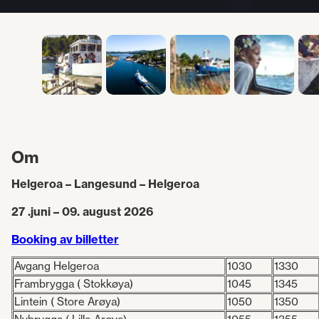
Om
Helgeroa – Langesund – Helgeroa
27 .juni – 09. august 2026
Booking av billetter
Avgang Helgeroa
1030
1330
Frambrygga ( Stokkøya)
1045
1345
Lintein ( Store Arøya)
1050
1350