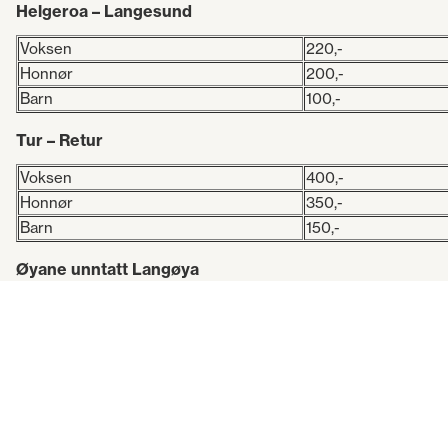
Helgeroa – Langesund
Voksen
220,-
Honnør
200,-
Barn
100,-
Tur – Retur
Voksen
400,-
Honnør
350,-
Barn
150,-
Øyane unntatt Langøya
Voksen
110,-
Honnør
90,-
Barn
100,-
Sykkel kr 100,-
Rutetidene gjelder alle dager og alle tider er ca tider. Til