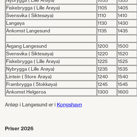
Nybrygga ( Lille Arøya)
1055
1355
Fiskebrygga ( Lille Arøya)
1105
1405
Svensvika ( Siktesøya)
1110
1410
Langøya
1130
1430
Ankomst Langesund
1135
1435
Avgang Langesund
1200
1500
Svensvika ( Siktesøya)
1220
1520
Fiskebrygga ( Lille Arøya)
1225
1525
Nybrygga ( Lille Arøya)
1235
1535
Lintein ( Store Arøya)
1240
1540
Frambrygga ( Stokkøya)
1245
1545
Ankomst Helgeroa
1300
1600
Anløp i Langesund er i
Kongshavn
Priser 2026