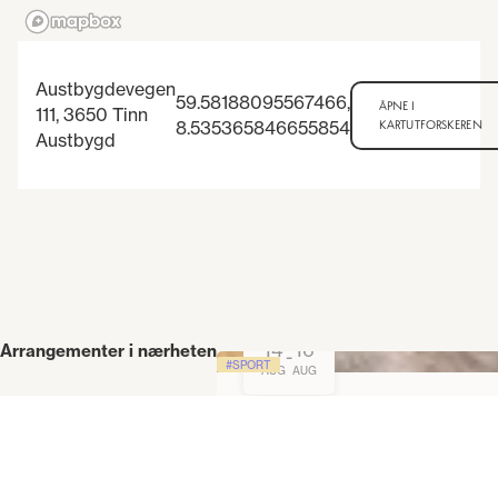
Austbygdevegen
59.58188095567466
,
ÅPNE I
111, 3650 Tinn
8.535365846655854
KARTUTFORSKEREN
Austbygd
14
16
Arrangementer i nærheten
-
SPORT
AUG
AUG
After Summer Detox
Forny deg med 3-dagers detox-r