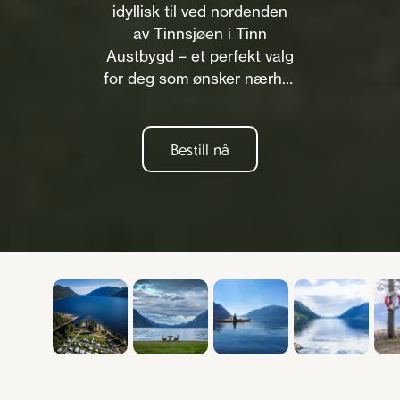
idyllisk til ved nordenden
av Tinnsjøen i Tinn
Austbygd – et perfekt valg
for deg som ønsker nærhet
til natur, vann og gode
opplevelser året rundt.
Bestill nå