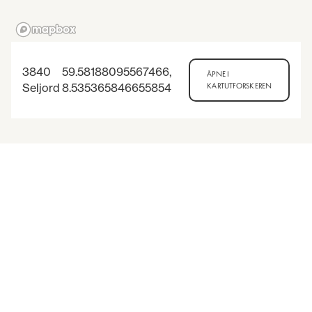
3840
59.58188095567466
,
ÅPNE I
Seljord
8.535365846655854
KARTUTFORSKEREN
3
8
Arrangementer i nærheten
-
ANDRE ARRANGEMENTER
JUL
AUG
FjoneBakst langs Fjonevege