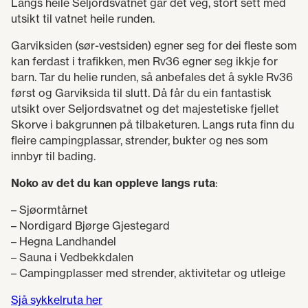
Langs heile Seljordsvatnet går det veg, stort sett med
utsikt til vatnet heile runden.
Garviksiden (sør-vestsiden) egner seg for dei fleste som
kan ferdast i trafikken, men Rv36 egner seg ikkje for
barn. Tar du helie runden, så anbefales det å sykle Rv36
først og Garviksida til slutt. Då får du ein fantastisk
utsikt over Seljordsvatnet og det majestetiske fjellet
Skorve i bakgrunnen på tilbaketuren. Langs ruta finn du
fleire campingplassar, strender, bukter og nes som
innbyr til bading.
Noko av det du kan oppleve langs ruta
:
– Sjøormtårnet
– Nordigard Bjørge Gjestegard
– Hegna Landhandel
– Sauna i Vedbekkdalen
– Campingplasser med strender, aktivitetar og utleige
Sjå sykkelruta her