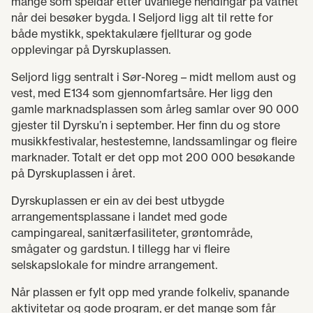
mange som speidar etter uvanlege hendingar på vatnet
når dei besøker bygda. I Seljord ligg alt til rette for
både mystikk, spektakulære fjellturar og gode
opplevingar på Dyrskuplassen.
Seljord ligg sentralt i Sør-Noreg – midt mellom aust og
vest, med E134 som gjennomfartsåre. Her ligg den
gamle marknadsplassen som årleg samlar over 90 000
gjester til Dyrsku’n i september. Her finn du og store
musikkfestivalar, hestestemne, landssamlingar og fleire
marknader. Totalt er det opp mot 200 000 besøkande
på Dyrskuplassen i året.
Dyrskuplassen er ein av dei best utbygde
arrangementsplassane i landet med gode
campingareal, sanitærfasiliteter, grøntområde,
smågater og gardstun. I tillegg har vi fleire
selskapslokale for mindre arrangement.
Når plassen er fylt opp med yrande folkeliv, spanande
aktivitetar og gode program, er det mange som får