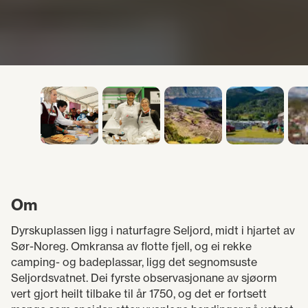
campingareal,
sanitærfasiliteter,
grøntområde,
smågater og
gardstun.
Om
Dyrskuplassen ligg i naturfagre Seljord, midt i hjartet av
Sør-Noreg. Omkransa av flotte fjell, og ei rekke
camping- og badeplassar, ligg det segnomsuste
Seljordsvatnet. Dei fyrste observasjonane av sjøorm
vert gjort heilt tilbake til år 1750, og det er fortsett