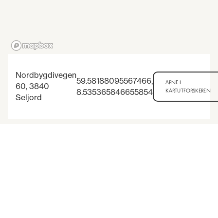
Nordbygdivegen
59.58188095567466
,
ÅPNE I
60, 3840
8.535365846655854
KARTUTFORSKEREN
Seljord
3
8
Arrangementer i nærheten
-
ANDRE ARRANGEMENTER
JUL
AUG