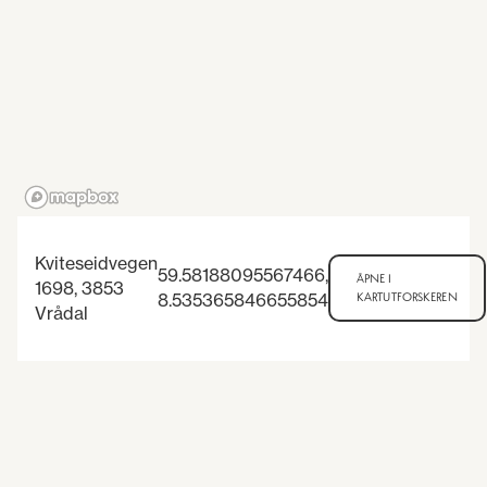
Kviteseidvegen
59.58188095567466
,
ÅPNE I
1698, 3853
8.535365846655854
KARTUTFORSKEREN
Vrådal