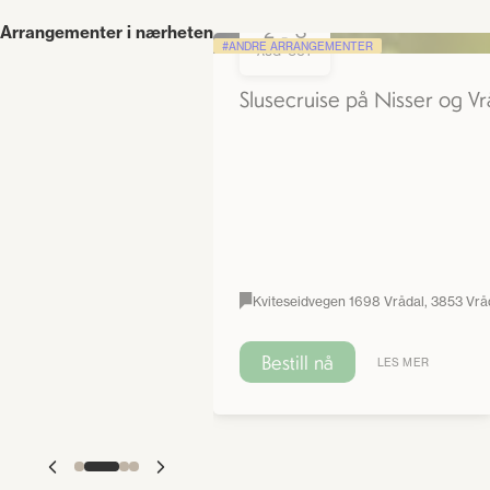
2
3
Arrangementer i nærheten
-
ANDRE ARRANGEMENTER
AUG
OCT
Slusecruise på Nisser og Vr
Kviteseidvegen 1698 Vrådal, 3853 Vrå
Bestill nå
LES MER