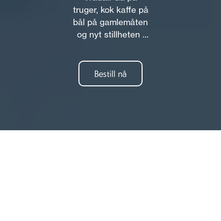
truger, kok kaffe på
bål på gamlemåten
og nyt stillheten i
fjellet. Inkludert
truger, kaffe og
klinger. Ekte
Bestill nå
naturopplevelse
for alle.