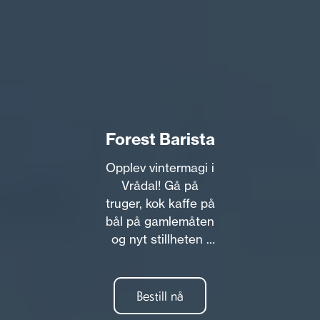
Forest Barista
Opplev vintermagi i
Vrådal! Gå på
truger, kok kaffe på
bål på gamlemåten
og nyt stillheten i
fjellet. Inkludert
truger, kaffe og
klinger. Ekte
Bestill nå
naturopplevelse