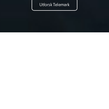
Utforsk Telemark
Skreddersy etter dine preferanser
Fortell oss om dine interesser og preferanser så vi kan
skreddersy inspirasjon for deg
Familie
Natur
Kultur