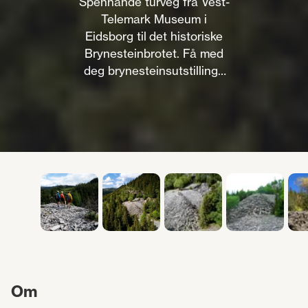
Spennande turveg frå Vest-
Telemark Museum i
Eidsborg til det historiske
Brynesteinbrotet. Få med
deg brynesteinsutstillinga
på Vest-Telemark Museum
fyrst.
Om