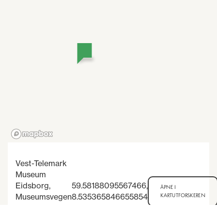
Vest-Telemark
Museum
Eidsborg,
59.58188095567466
,
ÅPNE I
Museumsvegen
8.535365846655854
KARTUTFORSKEREN
9, 3891