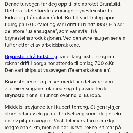
Denne turvegen tar deg opp til steinbrotet Brunåslid.
Dette var det største av mange brynesteinsbrot i
Eidsborg-Lårdalsområdet. Brotet vart truleg opna
tidleg på 1700-talet og var i drift til rundt 1950. Ein ser
dei store ”uslehaugane”, som var avfall frå
brynesteinsproduksjonen. Ved den øvre haugen ser ein
tufter etter ei av arbeidsbrakkene.
Brynestein frå Eidsborg
har ei lang historie og ein
reknar drift i berga her attende til omlag 700 e.Kr.
Den vart skipa ut vassvegen (Telemarkskanalen).
Brynesteinen er og ei særmerkt handelsvare som
allereie vikingane tok med seg ut på sine ferder.
Brynestein er slik funnen over heile Europa.
Middels krevjande tur i kupert terreng. Stigen fylgjer
store delar av ein gamal ferdselsveg som i dag er ein
del av pilgrimsvegen i Vest-Telemark.Turen er ikkje
lengre enn 4 km, men ein bør likevel rekne 2 timar på