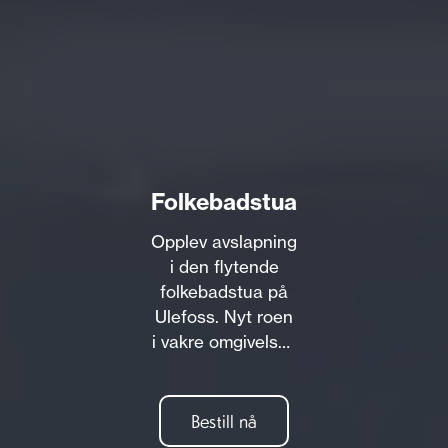
Folkebadstua
Opplev avslapning
i den flytende
folkebadstua på
Ulefoss. Nyt roen
i vakre omgivelser.
300 kr/t. Enkelt å
booke, ferdig
oppvarmet
Bestill nå
badstue ved